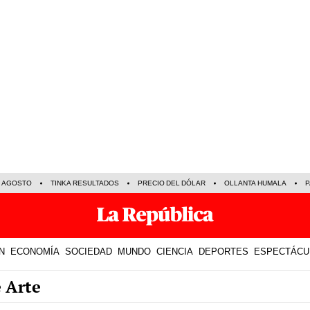
E AGOSTO
TINKA RESULTADOS
PRECIO DEL DÓLAR
OLLANTA HUMALA
P
N
ECONOMÍA
SOCIEDAD
MUNDO
CIENCIA
DEPORTES
ESPECTÁCU
e Arte