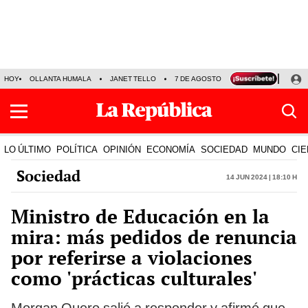
HOY
OLLANTA HUMALA
JANET TELLO
7 DE AGOSTO
TINKA RESULTADOS
LO ÚLTIMO
POLÍTICA
OPINIÓN
ECONOMÍA
SOCIEDAD
MUNDO
CIE
Sociedad
14 Jun 2024 | 18:10 h
Ministro de Educación en la
mira: más pedidos de renuncia
por referirse a violaciones
como 'prácticas culturales'