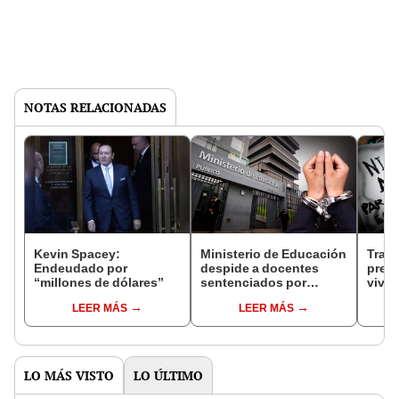
NOTAS RELACIONADAS
Kevin Spacey:
Ministerio de Educación
Traba
Endeudado por
despide a docentes
prete
“millones de dólares”
sentenciados por
vivie
terrorismo, abuso
de un
LEER MÁS
LEER MÁS
sexual, secuestro y
sexu
homicidio
LO MÁS VISTO
LO ÚLTIMO