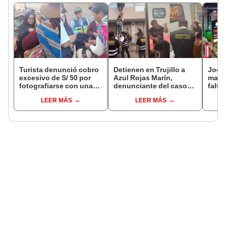
Turista denunció cobro
Detienen en Trujillo a
Jocke
excesivo de S/ 50 por
Azul Rojas Marín,
manti
fotografiarse con una
denunciante del caso
falta
alpaca en Cusco y
que llevó a prisión a tres
¿desd
LEER MÁS
LEER MÁS
Serenazgo recuperó el
policías
el ce
dinero