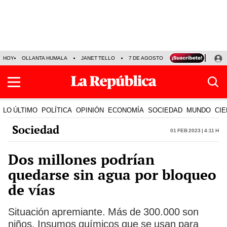
HOY
OLLANTA HUMALA
JANET TELLO
7 DE AGOSTO
TINKA RESULTADOS
LO ÚLTIMO
POLÍTICA
OPINIÓN
ECONOMÍA
SOCIEDAD
MUNDO
CIE
Sociedad
01 Feb 2023 | 4:11 h
Dos millones podrían
quedarse sin agua por bloqueo
de vías
Situación apremiante. Más de 300.000 son
niños. Insumos químicos que se usan para