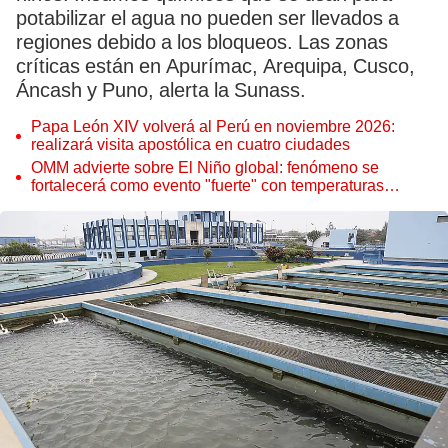
potabilizar el agua no pueden ser llevados a
regiones debido a los bloqueos. Las zonas
críticas están en Apurímac, Arequipa, Cusco,
Áncash y Puno, alerta la Sunass.
Papa León XIV volverá al Perú en noviembre 2026:
realizará visita apostólica en cuatro ciudades
OMM advierte sobre El Niño global: fenómeno se
fortalecerá como evento "fuerte" con temperaturas
récord este 2026