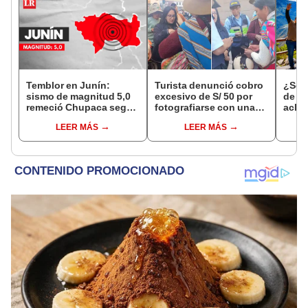
Temblor en Junín:
Turista denunció cobro
¿Se t
sismo de magnitud 5,0
excesivo de S/ 50 por
de a
remeció Chupaca según
fotografiarse con una
aclar
IGP
alpaca en Cusco y
largo
LEER MÁS
LEER MÁS
Serenazgo recuperó el
del 6
dinero