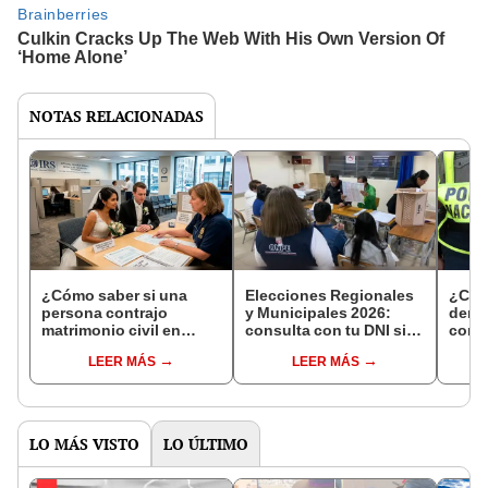
NOTAS RELACIONADAS
¿Cómo saber si una
Elecciones Regionales
¿Cóm
persona contrajo
y Municipales 2026:
denun
matrimonio civil en
consulta con tu DNI si
con 
Reniec?
fuiste elegido miembro
LEER MÁS
LEER MÁS
de mesa para este 4 de
octubre en el link oficial
de la ONPE
LO MÁS VISTO
LO ÚLTIMO