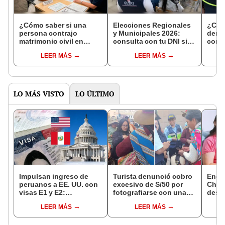
¿Cómo saber si una
Elecciones Regionales
¿Cóm
persona contrajo
y Municipales 2026:
denun
matrimonio civil en
consulta con tu DNI si
con 
Reniec?
fuiste elegido miembro
LEER MÁS
LEER MÁS
de mesa para este 4 de
octubre en el link oficial
de la ONPE
LO MÁS VISTO
LO ÚLTIMO
Impulsan ingreso de
Turista denunció cobro
Encu
peruanos a EE. UU. con
excesivo de S/50 por
Chorr
visas E1 y E2:
fotografiarse con una
desap
emprendedores y
alpaca en Cusco:
tras 
LEER MÁS
LEER MÁS
pymes serían los más
serenazgo recuperó el
sujet
beneficiados
dinero
Robl
impl