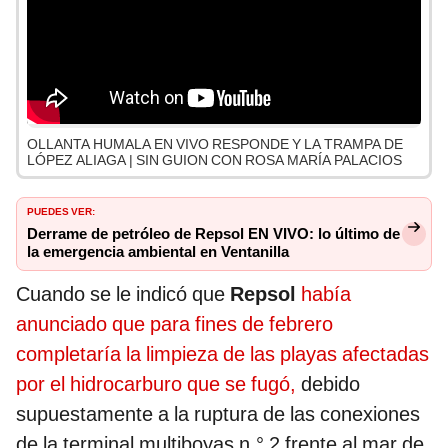
OLLANTA HUMALA EN VIVO RESPONDE Y LA TRAMPA DE
LÓPEZ ALIAGA | SIN GUION CON ROSA MARÍA PALACIOS
PUEDES VER:
Derrame de petróleo de Repsol EN VIVO: lo último de
la emergencia ambiental en Ventanilla
Cuando se le indicó que
Repsol
había
anunciado que para fines de febrero
completaría la limpieza de las playas afectadas
por el hidrocarburo que se fugó,
debido
supuestamente a la ruptura de las conexiones
de la terminal multiboyas n.° 2 frente al mar de