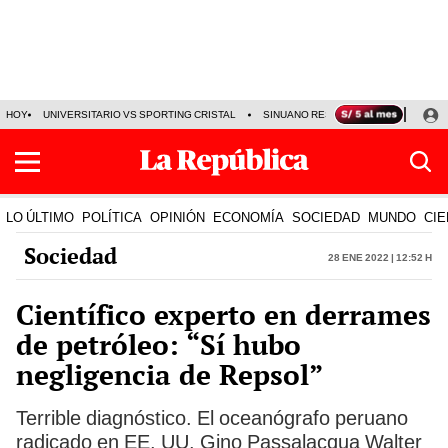
HOY
UNIVERSITARIO VS SPORTING CRISTAL
SINUANO RESULTADOS HOY
CA
LO ÚLTIMO
POLÍTICA
OPINIÓN
ECONOMÍA
SOCIEDAD
MUNDO
CIE
Sociedad
28 Ene 2022 | 12:52 h
Científico experto en derrames
de petróleo: “Sí hubo
negligencia de Repsol”
Terrible diagnóstico. El oceanógrafo peruano
radicado en EE. UU. Gino Passalacqua Walter