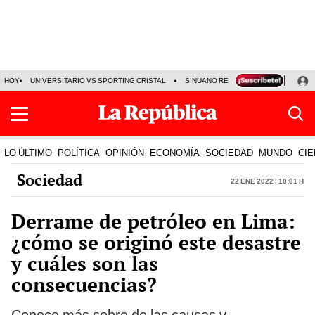
HOY
UNIVERSITARIO VS SPORTING CRISTAL
SINUANO RESULTADOS HOY
CA
LO ÚLTIMO
POLÍTICA
OPINIÓN
ECONOMÍA
SOCIEDAD
MUNDO
CIE
Sociedad
22 Ene 2022 | 10:01 h
Derrame de petróleo en Lima:
¿cómo se originó este desastre
y cuáles son las
consecuencias?