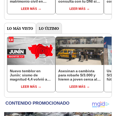
matrimonio civil en
consulta con tu DNI si
con 
Reniec?
fuiste elegido miembro
LEER MÁS
LEER MÁS
de mesa para este 4 de
octubre en el link oficial
de la ONPE
LO MÁS VISTO
LO ÚLTIMO
Nuevo temblor en
Asesinan a cambista
Usuar
Junín: sismo de
para robarle S/3.000 y
S/14.
magnitud 4,4 volvió a
hieren a joven cerca al
fútbo
remecer Chupaca,
Barrio Chino en Lima
se ne
LEER MÁS
LEER MÁS
según IGP
Cercado
Indec
empr
19.0