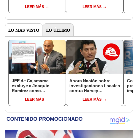
secretario general
la franja electoral
ONPE
LEER MÁS
LEER MÁS
Cant
LO MÁS VISTO
LO ÚLTIMO
JEE de Cajamarca
Ahora Nación sobre
Cong
excluye a Joaquín
investigaciones fiscales
proye
Ramírez como
contra Harvey
imped
candidato a gobernador
Colchado: "El Ministerio
encub
LEER MÁS
LEER MÁS
regional por ocultar
Público no puede ser
sentencia
utilizado políticamente"