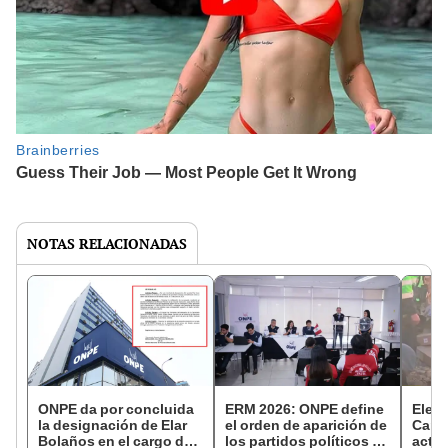
NOTAS RELACIONADAS
ONPE da por concluida
ERM 2026: ONPE define
Elecc
la designación de Elar
el orden de aparición de
Cami
Bolaños en el cargo de
los partidos políticos en
actas