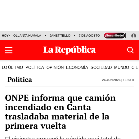
HOY
OLLANTA HUMALA
JANET TELLO
7 DE AGOSTO
TINKA RESULTADOS
LO ÚLTIMO
POLÍTICA
OPINIÓN
ECONOMÍA
SOCIEDAD
MUNDO
CIE
Política
26 Jun 2026 | 16:23 h
ONPE informa que camión
incendiado en Canta
trasladaba material de la
primera vuelta