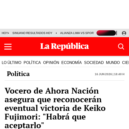
HOY
SINUANO RESULTADOS HOY
ALIANZA LIMA VS SPORT BOYS
JORGE MES
LO ÚLTIMO
POLÍTICA
OPINIÓN
ECONOMÍA
SOCIEDAD
MUNDO
CIE
Política
16 Jun 2026 | 18:40 h
Vocero de Ahora Nación
asegura que reconocerán
eventual victoria de Keiko
Fujimori: "Habrá que
aceptarlo"