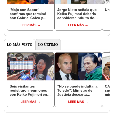
‘Majo con Sabor’
Jorge Nieto señala que
Una 
confirma que terminó
Keiko Fujimori debería
con Gabriel Calvo y
considerar indulto de
revela el verdadero
Pedro Castillo: "El Perú
LEER MÁS
LEER MÁS
motivo de la ruptura:
necesita
“No me gustó lo que
descomprimirse"
pasó con Keiko
Fujimori”
LO MÁS VISTO
LO ÚLTIMO
Seis visitantes
“No se puede indultar a
CAL 
registraron reuniones
Toledo”: Ministro de
susp
con Keiko Fujimori en
Justicia descarta
miemb
las mismas horas que la
beneficio para el
falta
LEER MÁS
LEER MÁS
presidenta se
exmandatario
encontraba en Junín