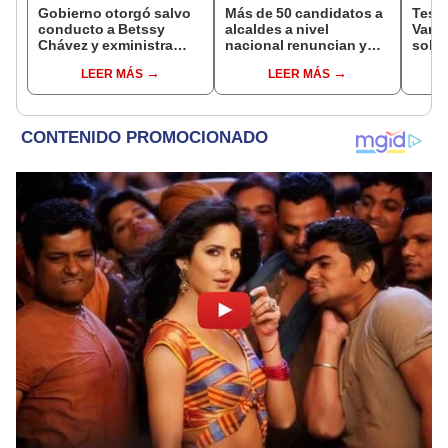
Gobierno otorgó salvo
Más de 50 candidatos a
Testi
conducto a Betssy
alcaldes a nivel
Varil
Chávez y exministra
nacional renuncian y
sobo
viajó a México en la
dan paso a la reelección
Orell
LEER MÁS
LEER MÁS
madrugada
encubierta