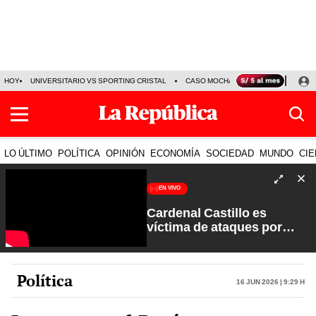
HOY
UNIVERSITARIO VS SPORTING CRISTAL
CASO MOCHASUELDOS
MIGUEL
LO ÚLTIMO
POLÍTICA
OPINIÓN
ECONOMÍA
SOCIEDAD
MUNDO
CIE
EN VIVO
Cardenal Castillo es
víctima de ataques por
sectores extremistas | La
Verdad a Fondo con Pedro
Salinas
Política
16 Jun 2026 | 9:29 h