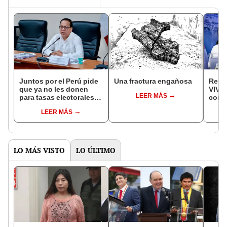
Juntos por el Perú pide
Una fractura engañosa
Resu
que ya no les donen
VIVO 
LEER MÁS
para tasas electorales:
conte
"No hemos llegado a la
quié
LEER MÁS
meta"
vuelt
Perú
LO MÁS VISTO
LO ÚLTIMO