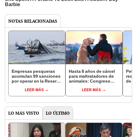
NOTAS RELACIONADAS
Empresas pesqueras
Hasta 8 años de cárcel
Petr
acumulan 99 sanciones
para maltratadores de
recha
por operar en la Reserva
animales: Congreso
de u
Nacional de Paracas
aprueba dictamen que
priva
LEER MÁS
LEER MÁS
endurece penas en el
estat
Código Penal
LO MÁS VISTO
LO ÚLTIMO