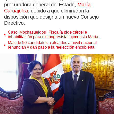
procuradora general del Estado,
María
Caruajulca
, debido a que eliminaron la
disposición que designa un nuevo Consejo
Directivo.
Caso 'Mochasueldos': Fiscalía pide cárcel e
inhabilitación para excongresista fujimorista María
Cordero Jon Tay
Más de 50 candidatos a alcaldes a nivel nacional
renuncian y dan paso a la reelección encubierta