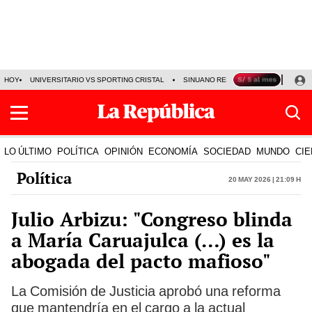
HOY
UNIVERSITARIO VS SPORTING CRISTAL
SINUANO RESULTADOS HOY
CA
LO ÚLTIMO
POLÍTICA
OPINIÓN
ECONOMÍA
SOCIEDAD
MUNDO
CIE
Política
20 May 2026 | 21:09 h
Julio Arbizu: "Congreso blinda
a María Caruajulca (…) es la
abogada del pacto mafioso"
La Comisión de Justicia aprobó una reforma
que mantendría en el cargo a la actual