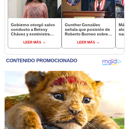
Gobierno otorgó salvo
Gunther Gonzáles
Más d
conducto a Betssy
señala que posición de
alcal
Chávez y exministra
Roberto Burneo sobre
nacio
viajó a México en la
reelección de López
dan p
LEER MÁS
LEER MÁS
madrugada
Aliaga no representan al
encu
JNE