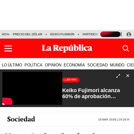
HOY
PRECIO DEL DÓLAR
KEIKO FUJIMORI
PARTIDO OBRAS
ARMONÍA 10
LO ÚLTIMO
POLÍTICA
OPINIÓN
ECONOMÍA
SOCIEDAD
MUNDO
CIE
EN VIVO
Keiko Fujimori alcanza
60% de aprobación
ciudadana | Sin Guion con
Rosa María Palacios
Sociedad
19 May 2026 | 19:26 h