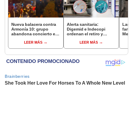
Nueva balacera contra
Alerta sanitaria:
Las 
Armonía 10: grupo
Digemid e Indecopi
fant
abandona concierto en
ordenan el retiro y
Metr
Manchay tras 5 disparos
destrucción de estos
ampli
LEER MÁS
LEER MÁS
en pleno show
productos médicos
incon
contra el cáncer por
buse
riesgos a la salud
esta