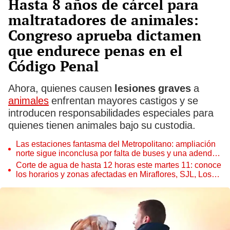
Hasta 8 años de cárcel para
maltratadores de animales:
Congreso aprueba dictamen
que endurece penas en el
Código Penal
Ahora, quienes causen
lesiones graves
a
animales
enfrentan mayores castigos y se
introducen responsabilidades especiales para
quienes tienen animales bajo su custodia.
Las estaciones fantasma del Metropolitano: ampliación
norte sigue inconclusa por falta de buses y una adenda
estancada
Corte de agua de hasta 12 horas este martes 11: conoce
los horarios y zonas afectadas en Miraflores, SJL, Los
Olivos y más