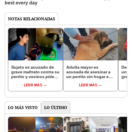
NOTAS RELACIONADAS
Sujeto es acusado de
Adulta mayor es
Delin
grave maltrato contra su
acusada de asesinar a
un pe
perrito y vecinos piden
un perrito sin hogar en
grav
rescate urgente en
Villa El Salvador
duran
LEER MÁS
LEER MÁS
Independencia: "No
San M
quieren entregarlo"
LO MÁS VISTO
LO ÚLTIMO