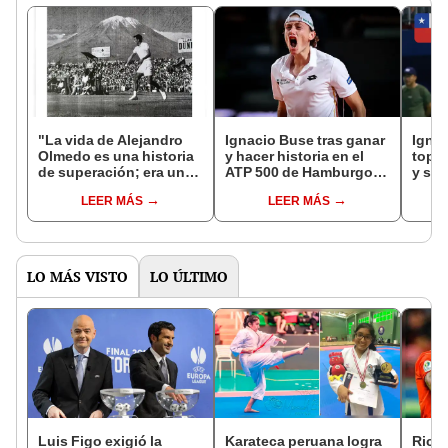
"La vida de Alejandro
Ignacio Buse tras ganar
Ignac
Olmedo es una historia
y hacer historia en el
top 7
de superación; era un
ATP 500 de Hamburgo:
y se 
muchachito que recogía
"Jugué realmente bien"
Open
LEER MÁS
LEER MÁS
pelotas y llegó a ser
contr
número uno del mundo"
LO MÁS VISTO
LO ÚLTIMO
Luis Figo exigió la
Karateca peruana logra
Rica