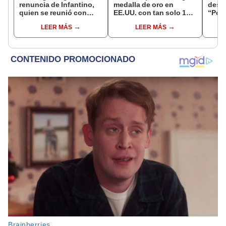
renuncia de Infantino,
medalla de oro en
desca
quien se reunió con
EE.UU. con tan solo 14
“Por 
funcionarios de la FIFA
años
inter
LEER MÁS
LEER MÁS
en Marruecos