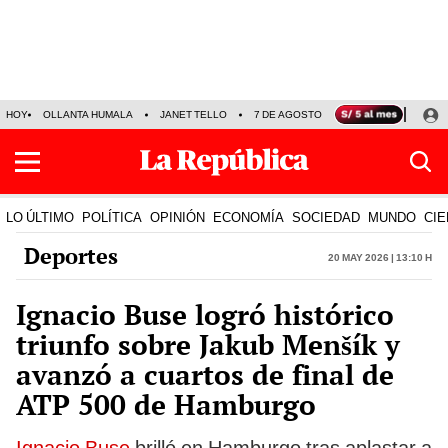
HOY
OLLANTA HUMALA
JANET TELLO
7 DE AGOSTO
TINKA RESULTADOS
LO ÚLTIMO
POLÍTICA
OPINIÓN
ECONOMÍA
SOCIEDAD
MUNDO
CIE
Deportes
20 May 2026 | 13:10 h
Ignacio Buse logró histórico
triunfo sobre Jakub Menšík y
avanzó a cuartos de final de
ATP 500 de Hamburgo