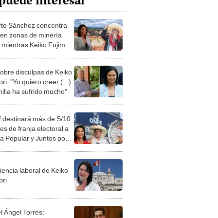
puede interesar
to Sánchez concentra
 en zonas de minería
, mientras Keiko Fujimori
 en áreas de tala ilegal
obre disculpas de Keiko
ri: "Yo quiero creer (...)
milia ha sufrido mucho"
destinará más de S/10
es de franja electoral a
a Popular y Juntos por
rú para la segunda vuelta
iencia laboral de Keiko
ori
l Ángel Torres: