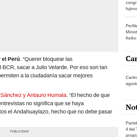
congr
fujimo
prime
Perfi
Minist
Keiko
Car
 el Perú
. “Querer bloquear las
 BCR, sacar a Julio Velarde. Por eso son tan
permiten a la ciudadanía sacar mejores
Carli
agost
e Sánchez y Antauro Humala
. “El hecho de que
ntrevistas no significa que se haya
No
tos el Andahuaylazo, hecho que no debe pasar
Partid
4 del
progr