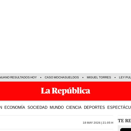
NUANO RESULTADOS HOY
CASO MOCHASUELDOS
MIGUEL TORRES
LEY PU
N
ECONOMÍA
SOCIEDAD
MUNDO
CIENCIA
DEPORTES
ESPECTÁCU
TE R
18 May 2026 | 21:05 h