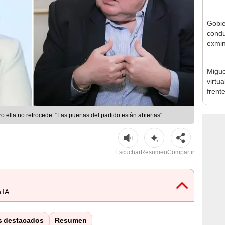
reele
Gobie
condu
exmin
la m
Migue
virtu
frent
plant
 ella no retrocede: "Las puertas del partido están abiertas"
Escuchar
Resumen
Compartir
 IA
s destacados
Resumen