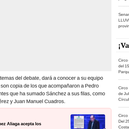
dónde
Senam
LLUV
provi
¡Va
Circo 
del 15
Parqu
temas del debate, dará a conocer a su equipo
Migue
y son copia de los que acompañaron a Pedro
Circo
grantes que ha sumado Sánchez a sus filas, como
de Jul
Círcul
érez y Juan Manuel Cuadros.
Circo
Del 2
ez Aliaga acepta los
Costa