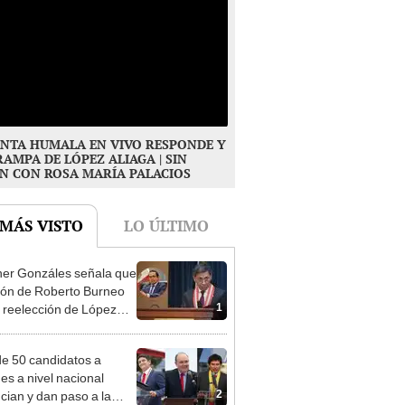
NTA HUMALA EN VIVO RESPONDE Y
RAMPA DE LÓPEZ ALIAGA | SIN
N CON ROSA MARÍA PALACIOS
 MÁS VISTO
LO ÚLTIMO
er Gonzáles señala que
ión de Roberto Burneo
1
 reelección de López
a no representan al JNE
e 50 candidatos a
des a nivel nacional
2
cian y dan paso a la