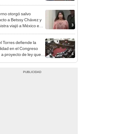
cción encubierta
rno otorgó salvo
cto a Betssy Chávez y
3
istra viajó a México en
adrugada
l Torres defiende la
alidad en el Congreso
4
e a proyecto de ley que
ea la presencialidad