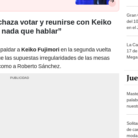
Gran 
chaza votar y reunirse con Keiko
del 10
en el
 nada que hablar”
La Ca
spaldar a
Keiko Fujimori
en la segunda vuelta
17 de 
Mega 
e las supuestas irregularidades de las mesas
a como a Roberto Sánchez.
Ju
Maste
palab
nuest
Solita
de ca
moda.