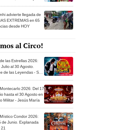
 ver
hi advierte llegada de
IAS EXTREMAS en 65
ncias desde HOY
mos al Circo!
de las Estrellas 2026:
 Julio al 30 Agosto.
e de las Leyendas - San
l
 Montecarlo 2026: Del 17
io hasta el 30 Agosto en
o Militar - Jesús María
 Místico Condor 2026:
5 de Junio. Explanada
 21