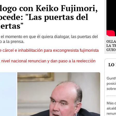
logo con Keiko Fujimori,
ocede: "Las puertas del
ertas"
 el momento en que él quiera dialogar, las puertas del
OLLA
o a la prensa.
LA T
GUIO
 cárcel e inhabilitación para excongresista fujimorista
 nivel nacional renuncian y dan paso a la reelección
LO
Gunth
posic
sobre
Aliag
Más d
alcal
renun