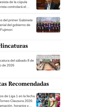
esista de la cúpula
rista controlará el
r año del Senado
les del primer Gabinete
erial del gobierno de
 Fujimori
lincaturas
ncatura del sábado 8 de
o de 2026
tas Recomendadas
os de Liga 1 en la fecha
 Torneo Clausura 2026:
amación, horarios y