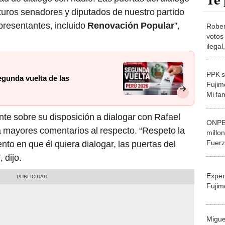
Te 
uturos senadores y diputados de nuestro partido
presentantes, incluido
Renovación Popular
”,
Rober
votos
ilegal
lidera
PPK s
egunda vuelta de las
Fujimo
Mi fa
te sobre su disposición a dialogar con Rafael
ONPE 
a mayores comentarios al respecto. “Respeto la
millon
Fuerz
to en que él quiera dialogar, las puertas del
el Pe
 dijo.
Exper
Fujim
Migue