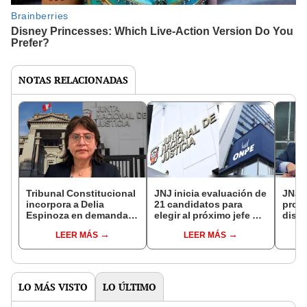
NOTAS RELACIONADAS
Tribunal Constitucional
JNJ inicia evaluación de
JNJ i
incorpora a Delia
21 candidatos para
proc
Espinoza en demanda
elegir al próximo jefe de
disci
competencial de la JNJ
la ONPE
Piero
LEER MÁS
LEER MÁS
contra el Poder Judicial
en la
LO MÁS VISTO
LO ÚLTIMO