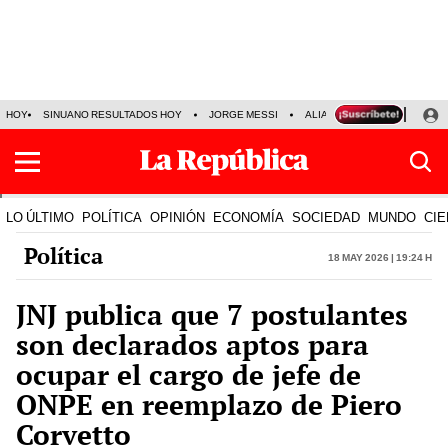
HOY
SINUANO RESULTADOS HOY
JORGE MESSI
ALIANZA LIMA VS SPORT BO
LO ÚLTIMO
POLÍTICA
OPINIÓN
ECONOMÍA
SOCIEDAD
MUNDO
CIE
Política
18 May 2026 | 19:24 h
JNJ publica que 7 postulantes
son declarados aptos para
ocupar el cargo de jefe de
ONPE en reemplazo de Piero
Corvetto