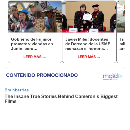
Gobierno de Fujimori
Javier Milei: docentes
Tribu
promete viviendas en
de Derecho de la USMP
milit
Junín, pero
rechazan el honoris
arrep
damnificados del sismo
causa otorgado al
de ci
LEER MÁS
LEER MÁS
se quejan por la lentitud
presidente de Argentina