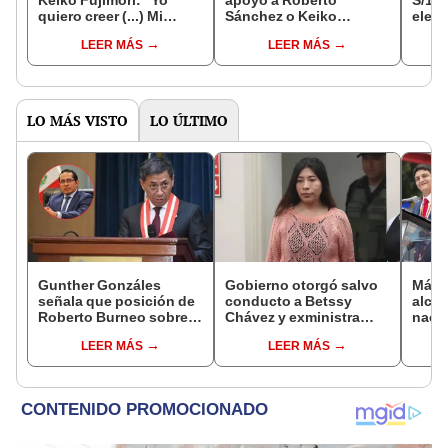
quiero creer (...) Mi
Sánchez o Keiko
elect
familia ha sufrido
Fujimori: "También
Popul
LEER MÁS
LEER MÁS
mucho"
tenemos la opción de
Perú 
viciar el voto"
vuelt
LO MÁS VISTO
LO ÚLTIMO
Gunther Gonzáles
Gobierno otorgó salvo
Más d
señala que posición de
conducto a Betssy
alcal
Roberto Burneo sobre
Chávez y exministra
nacio
reelección de López
viajó a México en la
dan p
LEER MÁS
LEER MÁS
Aliaga no representan al
madrugada
encu
JNE