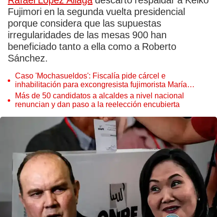
Rafael López Aliaga
descartó respaldar a Keiko
Fujimori en la segunda vuelta presidencial
porque considera que las supuestas
irregularidades de las mesas 900 han
beneficiado tanto a ella como a Roberto
Sánchez.
Caso 'Mochasueldos': Fiscalía pide cárcel e
inhabilitación para excongresista fujimorista María
Cordero Jon Tay
Más de 50 candidatos a alcaldes a nivel nacional
renuncian y dan paso a la reelección encubierta