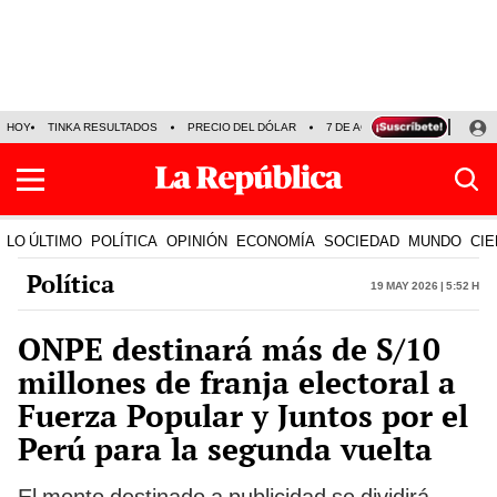
HOY
TINKA RESULTADOS
PRECIO DEL DÓLAR
7 DE AGOSTO
OLLANTA H
LO ÚLTIMO
POLÍTICA
OPINIÓN
ECONOMÍA
SOCIEDAD
MUNDO
CIE
Política
19 May 2026 | 5:52 h
ONPE destinará más de S/10
millones de franja electoral a
Fuerza Popular y Juntos por el
Perú para la segunda vuelta