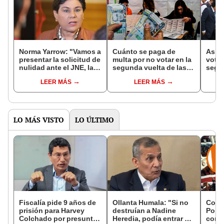
Norma Yarrow: "Vamos a
Cuánto se paga de
Así s
presentar la solicitud de
multa por no votar en la
votac
nulidad ante el JNE, la
segunda vuelta de las
segun
Fiscalía y el Tribunal
Elecciones Perú 2026
Keiko
LEER MÁS
LEER MÁS
Constitucional"
Robe
LO MÁS VISTO
LO ÚLTIMO
Fiscalía pide 9 años de
Ollanta Humala: "Si no
Cong
prisión para Harvey
destruían a Nadine
Popul
Colchado por presunta
Heredia, podía entrar en
comis