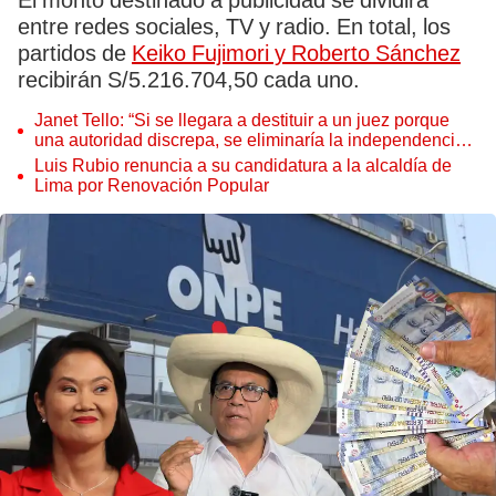
El monto destinado a publicidad se dividirá
entre redes sociales, TV y radio. En total, los
partidos de
Keiko Fujimori y Roberto Sánchez
recibirán S/5.216.704,50 cada uno.
Janet Tello: “Si se llegara a destituir a un juez porque
una autoridad discrepa, se eliminaría la independencia
judicial”
Luis Rubio renuncia a su candidatura a la alcaldía de
Lima por Renovación Popular