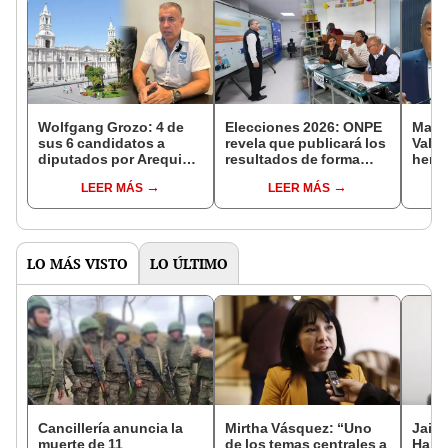
Wolfgang Grozo: 4 de
Elecciones 2026: ONPE
Mario
sus 6 candidatos a
revela que publicará los
Valde
diputados por Arequipa
resultados de forma
herm
no viven ni trabajan en
progresiva en su portal
defen
LEER MÁS
LEER MÁS
la región
web el 12 de abril
jefe 
que u
LO MÁS VISTO
LO ÚLTIMO
Cancillería anuncia la
Mirtha Vásquez: “Uno
Jaim
muerte de 11
de los temas centrales a
Harv