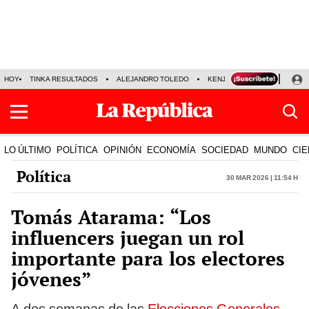
HOY
TINKA RESULTADOS
ALEJANDRO TOLEDO
KENJI FUJIMORI
PRECIO
LO ÚLTIMO
POLÍTICA
OPINIÓN
ECONOMÍA
SOCIEDAD
MUNDO
CIE
Política
30 Mar 2026 | 11:54 h
Tomás Atarama: “Los
influencers juegan un rol
importante para los electores
jóvenes”