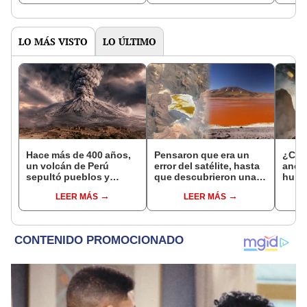
años: plumas eran clave
tumb
LO MÁS VISTO
LO ÚLTIMO
Hace más de 400 años,
Pensaron que era un
¿Cóm
un volcán de Perú
error del satélite, hasta
ances
sepultó pueblos y
que descubrieron una
huma
provocó uno de los
enorme mancha naranja
que m
LEER MÁS
LEER MÁS
veranos más fríos de la
sobre Bolivia.
dino
historia: sigue bajo
monitoreo