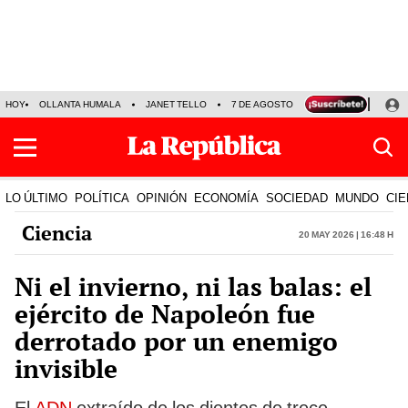
HOY
OLLANTA HUMALA
JANET TELLO
7 DE AGOSTO
TINKA RESULTADOS
LO ÚLTIMO
POLÍTICA
OPINIÓN
ECONOMÍA
SOCIEDAD
MUNDO
CIE
Ciencia
20 May 2026 | 16:48 h
Ni el invierno, ni las balas: el
ejército de Napoleón fue
derrotado por un enemigo
invisible