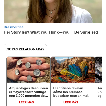
NOTAS RELACIONADAS
Arqueólogos descubren
Científicos revelan
Arqu
el mayor tesoro vikingo
cómo los preincas
un e
con 3.000 monedas de
buscaban este animal
egipc
plata: “Los detectores
amazónico para rituales
a mil
LEER MÁS
LEER MÁS
no paraban de pitar”
funerarios hace 1.000
Espa