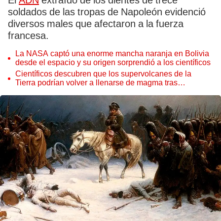
El
ADN
extraído de los dientes de trece
soldados de las tropas de Napoleón evidenció
diversos males que afectaron a la fuerza
francesa.
La NASA captó una enorme mancha naranja en Bolivia
desde el espacio y su origen sorprendió a los científicos
Científicos descubren que los supervolcanes de la
Tierra podrían volver a llenarse de magma tras
permanecer inactivos miles de años