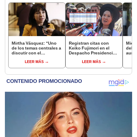
Mirtha Vásquez: “Uno
Registran citas con
Miemb
de los temas centrales a
Keiko Fujimori en el
del 
discutir con el
Despacho Presidencial
aume
fujimorismo es el de la
mientras ella estaba de
"Ojal
LEER MÁS
LEER MÁS
memoria"
viaje
plan