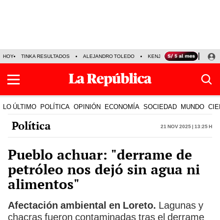
HOY
TINKA RESULTADOS
ALEJANDRO TOLEDO
KENJI FUJIMORI
PRECIO
LO ÚLTIMO
POLÍTICA
OPINIÓN
ECONOMÍA
SOCIEDAD
MUNDO
CIE
Política
21 Nov 2025 | 13:25 h
Pueblo achuar: "derrame de
petróleo nos dejó sin agua ni
alimentos"
Afectación ambiental en Loreto.
Lagunas y
chacras fueron contaminadas tras el derrame