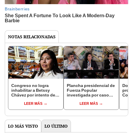
NOTAS RELACIONADAS
Congreso no logra
Plancha presidencial de
Doce
inhabilitar a Betssy
Fuerza Popular
prote
Chávez por intento de
investigada por caso
Cong
golpe de Estado
Lavamoto: el esquema
Rospi
LEER MÁS
LEER MÁS
criminal de Keiko
votac
Fujimori, según Fiscalía
pens
LO MÁS VISTO
LO ÚLTIMO