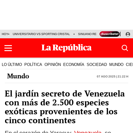
HOY
UNIVERSITARIO VS SPORTING CRISTAL
SINUANO RESULTADOS HOY
CA
LO ÚLTIMO
POLÍTICA
OPINIÓN
ECONOMÍA
SOCIEDAD
MUNDO
CIE
Mundo
07 Ago 2025 | 21:22 h
El jardín secreto de Venezuela
con más de 2.500 especies
exóticas provenientes de los
cinco continentes