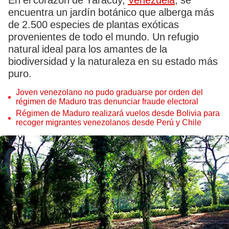
En el corazón de Yaracuy,
Venezuela
, se
encuentra un jardín botánico que alberga más
de 2.500 especies de plantas exóticas
provenientes de todo el mundo. Un refugio
natural ideal para los amantes de la
biodiversidad y la naturaleza en su estado más
puro.
Joven venezolano no pudo graduarse por orden del
régimen de Maduro tras denunciar fraude electoral
Régimen de Maduro realizará vuelos desde Bolivia para
recoger migrantes venezolanos desde Perú y Chile