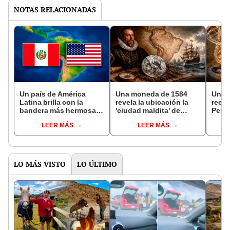
NOTAS RELACIONADAS
Un país de América
Una moneda de 1584
Un a
Latina brilla con la
revela la ubicación la
reesc
bandera más hermosa
'ciudad maldita' de
Perú:
del mundo tras superar
Sudamérica donde
migr
LEER MÁS
LEER MÁS
a Perú y Estados Unidos
españoles intentaron
de má
poblar, pero terminó en
antes
tragedia
LO MÁS VISTO
LO ÚLTIMO