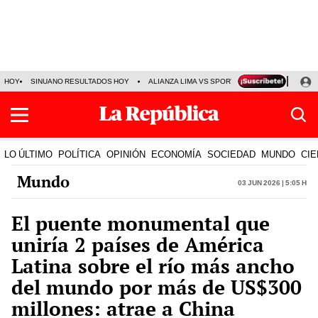
HOY
SINUANO RESULTADOS HOY
ALIANZA LIMA VS SPORT BOYS
JORGE MES
LO ÚLTIMO
POLÍTICA
OPINIÓN
ECONOMÍA
SOCIEDAD
MUNDO
CIE
Mundo
03 Jun 2026 | 5:05 h
El puente monumental que
uniría 2 países de América
Latina sobre el río más ancho
del mundo por más de US$300
millones: atrae a China