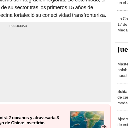
en el
n de su sector tras los primeros 15 años de
ecina fortaleció su conectividad transfronteriza.
La Ca
17 de 
Mega 
Ju
Maste
palab
nuest
Solita
de ca
moda.
demue
irá 2 océanos y atravesaría 3
Ajedre
o de China: invertirán
de es