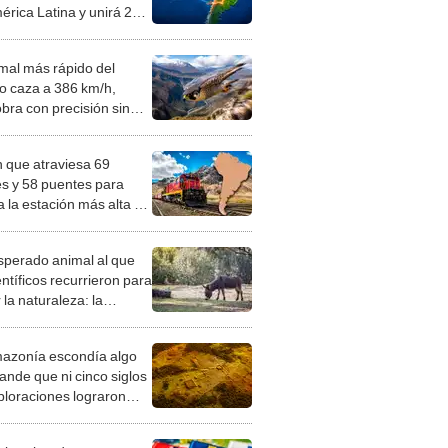
érica Latina y unirá 2
os para fortalecer el
cio con Asia
imal más rápido del
 caza a 386 km/h,
bra con precisión sin
 estabilidad ni sufrir
 y suele migrar a Perú
n que atraviesa 69
es y 58 puentes para
a la estación más alta de
érica, a casi 5.000
s en los Andes
esperado animal al que
entíficos recurrieron para
 la naturaleza: la
roducción de un asno
e está convirtiendo el
azonía escondía algo
rto en un paisaje con
ande que ni cinco siglos
ida
ploraciones lograron
rarlo: el hallazgo
a cambiar todo lo que se