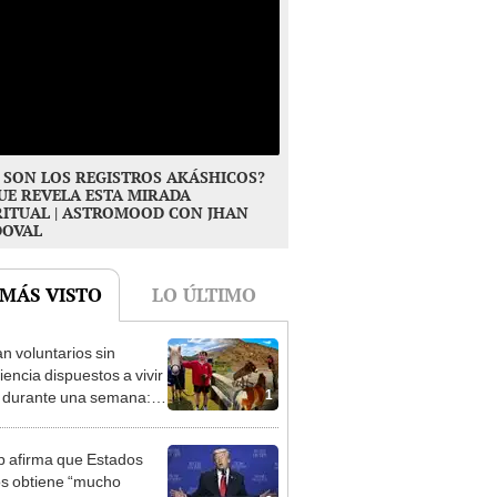
 SON LOS REGISTROS AKÁSHICOS?
UE REVELA ESTA MIRADA
RITUAL | ASTROMOOD CON JHAN
DOVAL
 MÁS VISTO
LO ÚLTIMO
n voluntarios sin
iencia dispuestos a vivir
1
s durante una semana:
cuidar caballos, burros y
 animales rescatados en
 afirma que Estados
fugio por 2 horas
s obtiene “mucho