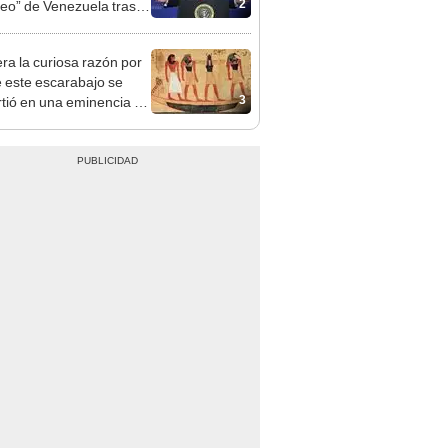
2
leo” de Venezuela tras la
 de Nicolás Maduro
era la curiosa razón por
e este escarabajo se
3
rtió en una eminencia en
iguo Egipto: la
esta te sorprenderá.