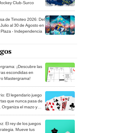
 Jockey Club-Surco
sa de Timoteo 2026: Del
Julio al 30 de Agosto en
Plaza - Independencia
egos
rgrama: ¡Descubre las
ras escondidas en
ro Mastergrama!
rio: El legendario juego
rtas que nunca pasa de
 Organiza el mazo y
stra tu habilidad.
z: El rey de los juegos
trategia. Mueve tus