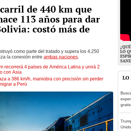
ocarril de 440 km que
hace 113 años para dar
Bolivia: costó más de
¿QUÉ
truyó como parte del tratado y supera los 4.250
LO Q
ESPI
iza la conexión entre
ambas naciones
.
SAN
m recorrerá 4 países de América Latina y unirá 2
io con Asia
LO
za a 386 km/h, maniobra con precisión sin perder
 migrar a Perú
Busca
exper
grati
para 
otros
Trump
un re
Unido