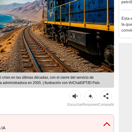
petró
caída
Esta 
la qu
convi
el ant
respu
crisis en las últimas décadas, con el cierre del servicio de
 administradora en 2005. | Ilustración con IA/ChatGPT/El País
Escuchar
Resumen
Compartir
 IA