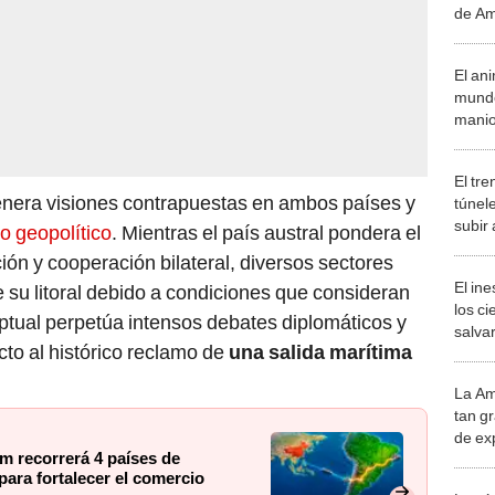
de Am
océan
comer
El an
mundo
manio
perder
daños
El tre
genera visiones contrapuestas en ambos países y
túnel
subir 
o geopolítico
. Mientras el país austral pondera el
Sudam
ión y cooperación bilateral, diversos sectores
metro
El in
e su litoral debido a condiciones que consideran
los ci
ptual perpetúa intensos debates diplomáticos y
salvar
to al histórico reclamo de
una salida marítima
reint
salvaj
La Am
desie
tan gr
más v
de ex
m recorrerá 4 países de
encont
para fortalecer el comercio
podrí