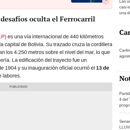
Las ú
sabía
casi i
una d
 desafíos oculta el Ferrocarril
muy s
Car
LP)
es una vía internacional de 440 kilómetros
a capital de Bolivia. Su trazado cruza la cordillera
Carli
n los 4.250 metros sobre el nivel del mar, lo que
agost
ería. La edificación del trayecto fue un
e 1904 y su inauguración oficial ocurrió el
13 de
e labores.
No
Partid
4 del
progr
dónde
Senam
LLUV