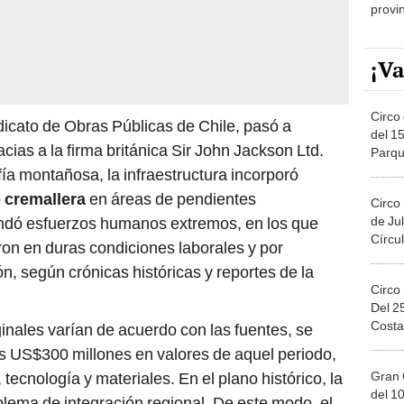
provi
¡Va
Circo 
icato de Obras Públicas de Chile, pasó a
del 15
cias a la firma británica Sir John Jackson Ltd.
Parqu
Migue
ía montañosa, la infraestructura incorporó
 cremallera
en áreas de pendientes
Circo
de Jul
ndó esfuerzos humanos extremos, en los que
Círcul
on en duras condiciones laborales y por
n, según crónicas históricas y reportes de la
Circo
Del 2
Costa
ginales varían de acuerdo con las fuentes, se
os US$300 millones en valores de aquel periodo,
Gran 
tecnología y materiales. En el plano histórico, la
del 10
ma de integración regional. De este modo, el