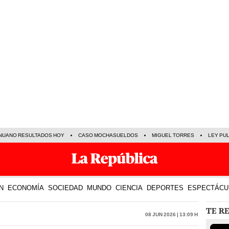
NUANO RESULTADOS HOY
CASO MOCHASUELDOS
MIGUEL TORRES
LEY PU
N
ECONOMÍA
SOCIEDAD
MUNDO
CIENCIA
DEPORTES
ESPECTÁCU
TE R
08 Jun 2026 | 13:09 h