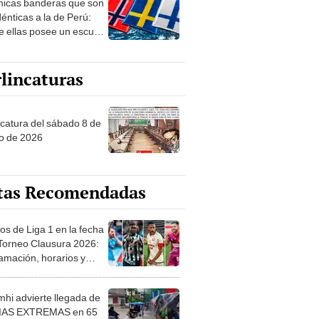
nicas banderas que son
 sobre su pasado
dénticas a la de Perú:
e ellas posee un escudo
imilar
lincaturas
ncatura del sábado 8 de
o de 2026
tas Recomendadas
os de Liga 1 en la fecha
 Torneo Clausura 2026:
amación, horarios y
 ver
hi advierte llegada de
IAS EXTREMAS en 65