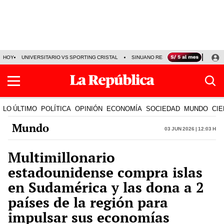
HOY
UNIVERSITARIO VS SPORTING CRISTAL
SINUANO RESULTADOS HOY
CA
LO ÚLTIMO
POLÍTICA
OPINIÓN
ECONOMÍA
SOCIEDAD
MUNDO
CIE
Mundo
03 Jun 2026 | 12:03 h
Multimillonario
estadounidense compra islas
en Sudamérica y las dona a 2
países de la región para
impulsar sus economías