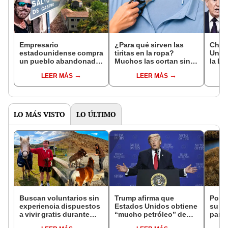
Empresario
¿Para qué sirven las
China
estadounidense compra
tiritas en la ropa?
Unido
un pueblo abandonado
Muchos las cortan sin
la Lu
en España por más de
conocer su verdadero
Shen
LEER MÁS
LEER MÁS
US$330.000 y planea
propósito
astr
transformarlo en
un añ
destino turístico
LO MÁS VISTO
LO ÚLTIMO
Buscan voluntarios sin
Trump afirma que
Por m
experiencia dispuestos
Estados Unidos obtiene
su ca
a vivir gratis durante
“mucho petróleo” de
parej
una semana: para
Venezuela tras la caída
de su