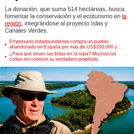
La donación, que suma 514 hectáreas, busca
fomentar la conservación y el ecoturismo en
la
región
, integrándose al proyecto Islas y
Canales Verdes.
Empresario estadounidense compra un pueblo
abandonado en España por más de US$330.000 y
planea transformarlo en destino turístico
¿Para qué sirven las tiritas en la ropa? Muchos las
cortan sin conocer su verdadero propósito