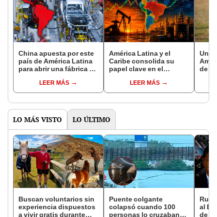
China apuesta por este
América Latina y el
Un re
país de América Latina
Caribe consolida su
Améri
para abrir una fábrica de
papel clave en el
de un
vehículos con
mercado energético
desa
LEER MÁS
LEER MÁS
tecnología de punta:
mundial en 2025, según
años 
promete transformar el
informe de la Olacde
en Br
mercado regional
LO MÁS VISTO
LO ÚLTIMO
Buscan voluntarios sin
Puente colgante
Rusia
experiencia dispuestos
colapsó cuando 100
al BR
a vivir gratis durante
personas lo cruzaban
de ar