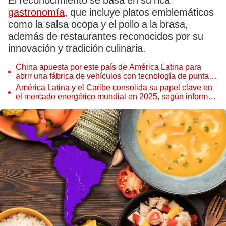
El reconocimiento se basa en su rica
gastronomía
, que incluye platos emblemáticos
como la salsa ocopa y el pollo a la brasa,
además de restaurantes reconocidos por su
innovación y tradición culinaria.
China apuesta por este país de América Latina para
abrir una fábrica de vehículos con tecnología de punta:
promete transformar el mercado regional
América Latina y el Caribe consolida su papel clave en
el mercado energético mundial en 2025, según informe
de la Olacde