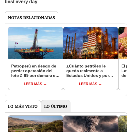
NOTAS RELACIONADAS
Petroperú en riesgo de
¿Cuánto petróleo le
El pa
perder operación del
queda realmente a
Latin
lote Z-69 por demora en
Estados Unidos y por
de e
aprobación de
cuánto tiempo
abril
LEER MÁS
LEER MÁS
extensión del contrato
alcanzará?
alza 
de U
LO MÁS VISTO
LO ÚLTIMO