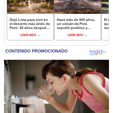
Dejó Lima para vivir en
Hace más de 400 años,
El in
el desierto más árido de
un volcán de Perú
que l
Perú: 30 años después,
sepultó pueblos y
recur
un rebaño de llamas
provocó uno de los
la na
LEER MÁS
LEER MÁS
creó un sorprendente
veranos más fríos de la
reint
ecosistema
historia: sigue bajo
asno 
monitoreo
convi
en un
vida