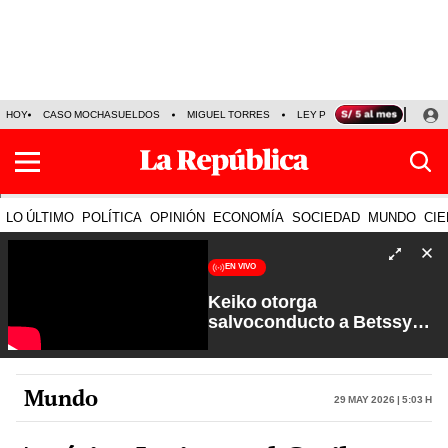
HOY
CASO MOCHASUELDOS
MIGUEL TORRES
LEY PULPÍN
PRECIO DEL
LO ÚLTIMO
POLÍTICA
OPINIÓN
ECONOMÍA
SOCIEDAD
MUNDO
CIE
EN VIVO
Keiko otorga
salvoconducto a Betssy
Chávez y renuevan
Petroperú | Sin Guion con
Rosa María Palacios
Mundo
29 May 2026 | 5:03 h