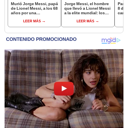
Murió Jorge Messi, papá
Jorge Messi, el hombre
Parti
de Lionel Messi, a los 68
que llevó a Lionel Messi
8 de 
años por una
a la elite mundial: los
canal
complicada enfermedad
momentos clave en la
EN V
LEER MÁS
LEER MÁS
carrera de su hijo