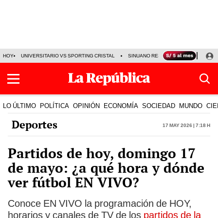
HOY
UNIVERSITARIO VS SPORTING CRISTAL
SINUANO RESULTADOS HOY
CA
LO ÚLTIMO
POLÍTICA
OPINIÓN
ECONOMÍA
SOCIEDAD
MUNDO
CIE
Deportes
17 May 2026 | 7:18 h
Partidos de hoy, domingo 17
de mayo: ¿a qué hora y dónde
ver fútbol EN VIVO?
Conoce EN VIVO la programación de HOY,
horarios y canales de TV de los
partidos de la