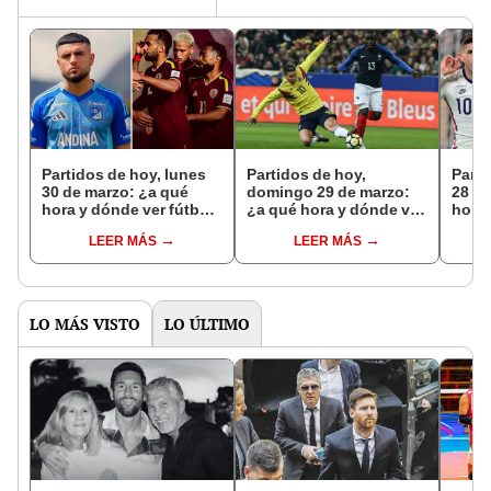
Partidos de hoy, lunes
Partidos de hoy,
Parti
30 de marzo: ¿a qué
domingo 29 de marzo:
28 de
hora y dónde ver fútbol
¿a qué hora y dónde ver
hora 
EN VIVO?
fútbol EN VIVO?
EN V
LEER MÁS
LEER MÁS
LO MÁS VISTO
LO ÚLTIMO