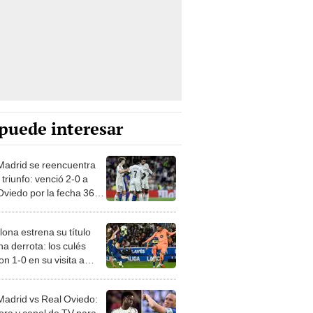
puede interesar
Madrid se reencuentra
 triunfo: venció 2-0 a
Oviedo por la fecha 36
Liga de España
lona estrena su título
a derrota: los culés
n 1-0 en su visita a
s por LaLiga
Madrid vs Real Oviedo:
hora y canal de TV para