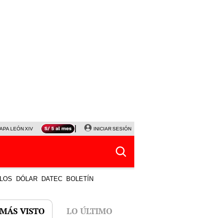
APA LEÓN XIV
NALDY SALDAÑA
INICIAR SESIÓN
LA BELLA LUZ
MAGALY MEDINA
HORÓS
LOS
DÓLAR
DATEC
BOLETÍN
 MÁS VISTO
LO ÚLTIMO