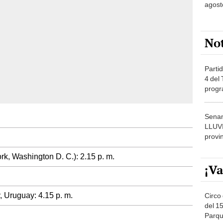
agost
No
Partid
4 del
progr
dónde
Senam
LLUV
provi
k, Washington D. C.): 2.15 p. m.
¡Va
, Uruguay: 4.15 p. m.
Circo 
del 15
Parqu