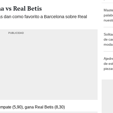
a vs Real Betis
Maste
palab
as dan como favorito a Barcelona sobre Real
nuest
Solita
de ca
moda.
demue
Ajedre
de es
piezas
consi
mpate (5,90), gana Real Betis (8,30)