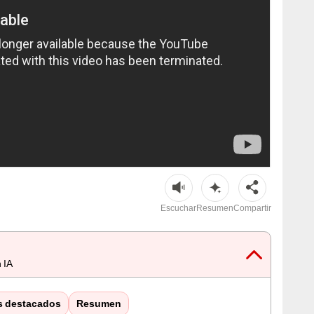
iga de España. Foto: LaLiga/composición LR
Escuchar
Resumen
Compartir
 IA
s destacados
Resumen