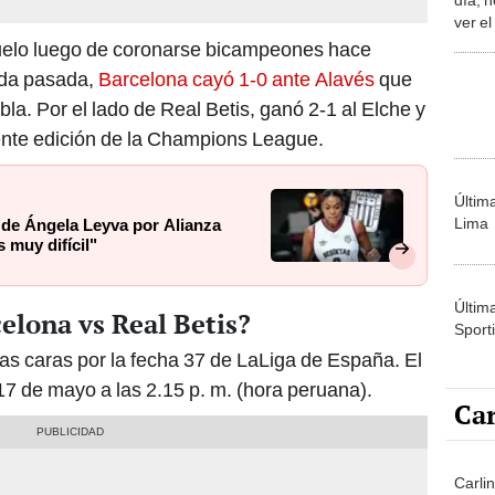
ver el
de La
duelo luego de coronarse bicampeones hace
ada pasada,
Barcelona cayó 1-0 ante Alavés
que
bla. Por el lado de Real Betis, ganó 2-1 al Elche y
uiente edición de la Champions League.
Últim
Lima
e de Ángela Leyva por Alianza
 muy difícil"
Últim
elona vs Real Betis?
Sporti
las caras por la fecha 37 de LaLiga de España. El
7 de mayo a las 2.15 p. m. (hora peruana).
Car
Carli