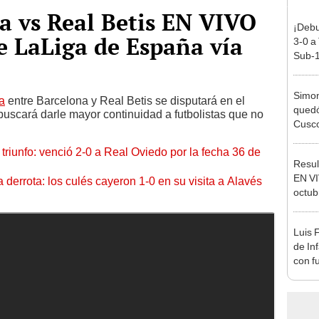
a vs Real Betis EN VIVO
¡Debu
de LaLiga de España vía
3-0 a
Sub-1
Simon
a
entre Barcelona y Real Betis se disputará en el
quedó
buscará darle mayor continuidad a futbolistas que no
Cusco
lo he
triunfo: venció 2-0 a Real Oviedo por la fecha 36 de
Resul
EN VI
 derrota: los culés cayeron 1-0 en su visita a Alavés
octub
orden
de to
Luis 
de In
con f
en M