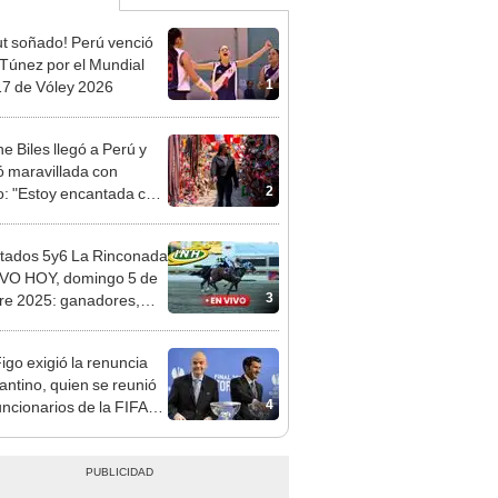
t soñado! Perú venció
 Túnez por el Mundial
1
7 de Vóley 2026
e Biles llegó a Perú y
 maravillada con
2
: "Estoy encantada con
rmoso que es este país"
tados 5y6 La Rinconada
VO HOY, domingo 5 de
3
re 2025: ganadores,
 de llegada y premios
das las carreras del INH
Figo exigió la renuncia
fantino, quien se reunió
4
uncionarios de la FIFA
arruecos