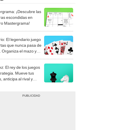
rgrama: ¡Descubre las
ras escondidas en
ro Mastergrama!
rio: El legendario juego
rtas que nunca pasa de
 Organiza el mazo y
stra tu habilidad.
z: El rey de los juegos
trategia. Mueve tus
, anticipa al rival y
gue el jaque mate.