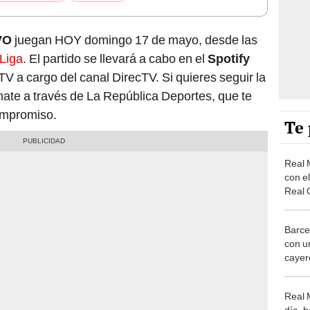
VO
juegan HOY domingo 17 de mayo, desde las
Liga
. El partido se llevará a cabo en el
Spotify
TV a cargo del canal DirecTV. Si quieres seguir la
mate a través de La República Deportes, que te
compromiso.
Te 
Real 
con el
Real 
de La
Barce
con un
cayero
Alavé
Real 
día, 