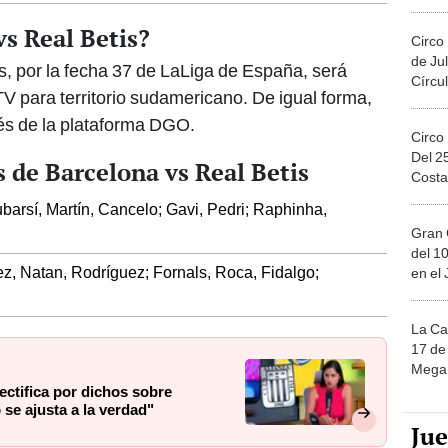
Migue
s Real Betis?
Circo
de Jul
is, por la fecha 37 de LaLiga de España, será
Círcul
TV para territorio sudamericano. De igual forma,
és de la plataforma DGO.
Circo
Del 2
 de Barcelona vs Real Betis
Costa
barsí, Martín, Cancelo; Gavi, Pedri; Raphinha,
Gran 
del 10
ez, Natan, Rodríguez; Fornals, Roca, Fidalgo;
en el
La Ca
17 de 
Mega 
rectifica por dichos sobre
se ajusta a la verdad"
Ju