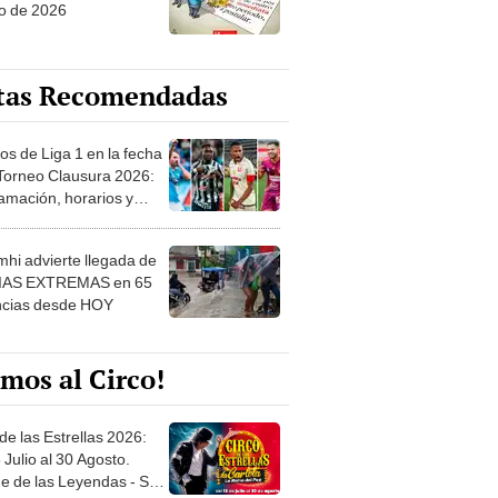
o de 2026
tas Recomendadas
os de Liga 1 en la fecha
 Torneo Clausura 2026:
amación, horarios y
 ver
hi advierte llegada de
IAS EXTREMAS en 65
ncias desde HOY
mos al Circo!
de las Estrellas 2026:
 Julio al 30 Agosto.
e de las Leyendas - San