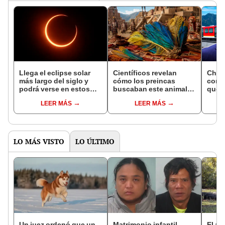
Llega el eclipse solar
Científicos revelan
China
más largo del siglo y
cómo los preincas
con 
podrá verse en estos
buscaban este animal
que t
países del mundo: no se
amazónico para rituales
trans
LEER MÁS
LEER MÁS
repetirá en 157 años
funerarios hace 1.000
un p
años: plumas eran clave
por 
mill
LO MÁS VISTO
LO ÚLTIMO
Un juez ordenó que un
Matrimonio infantil
El al