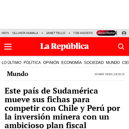
HOY
OLLANTA HUMALA
JANET TELLO
7 DE AGOSTO
TINKA RESULTADOS
LO ÚLTIMO
POLÍTICA
OPINIÓN
ECONOMÍA
SOCIEDAD
MUNDO
CIE
Mundo
15 May 2026 | 15:51 h
Este país de Sudamérica
mueve sus fichas para
competir con Chile y Perú por
la inversión minera con un
ambicioso plan fiscal