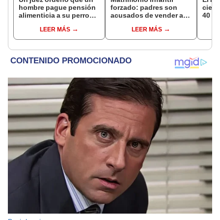
hombre pague pensión
forzado: padres son
cienc
alimenticia a su perro
acusados de vender a
40 añ
tras el divorcio: el caso
su hija a un hombre
natur
LEER MÁS
LEER MÁS
que marca un
mayor
reint
precedente
asno 
convi
en un
vida