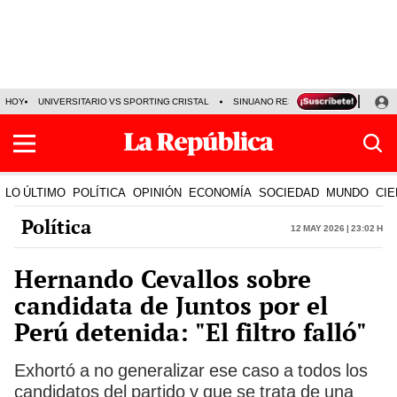
HOY
UNIVERSITARIO VS SPORTING CRISTAL
SINUANO RESULTADOS HOY
CA
LO ÚLTIMO
POLÍTICA
OPINIÓN
ECONOMÍA
SOCIEDAD
MUNDO
CIE
Política
12 May 2026 | 23:02 h
Hernando Cevallos sobre
candidata de Juntos por el
Perú detenida: "El filtro falló"
Exhortó a no generalizar ese caso a todos los
candidatos del partido y que se trata de una