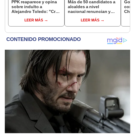
PPK reaparece y opina
Más de 50 candidatos a
Gobi
sobre indulto a
alcaldes a nivel
cond
Alejandro Toledo: "Creo
nacional renuncian y
Cháve
que no debe morir en la
dan paso a la reelección
viajó
LEER MÁS
LEER MÁS
cárcel"
encubierta
madr