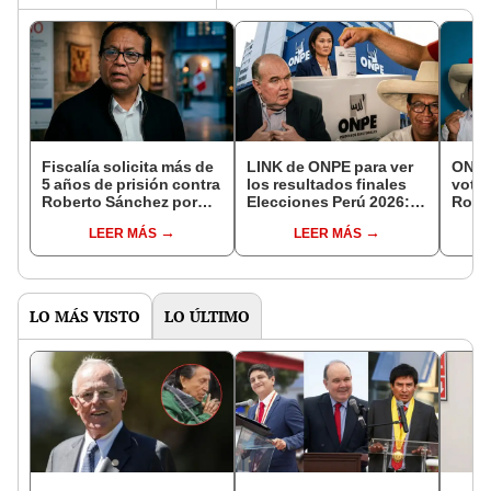
Fiscalía solicita más de
LINK de ONPE para ver
ONPE
5 años de prisión contra
los resultados finales
votos
Roberto Sánchez por
Elecciones Perú 2026:
Robe
aportes a Juntos por el
Roberto Sánchez vs.
perfi
LEER MÁS
LEER MÁS
Perú
López Aliaga
11 re
LO MÁS VISTO
LO ÚLTIMO