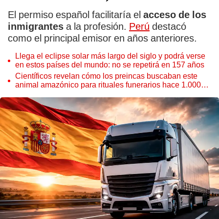
El permiso español facilitaría el
acceso de los
inmigrantes
a la profesión.
Perú
destacó
como el principal emisor en años anteriores.
Llega el eclipse solar más largo del siglo y podrá verse
en estos países del mundo: no se repetirá en 157 años
Científicos revelan cómo los preincas buscaban este
animal amazónico para rituales funerarios hace 1.000
años: plumas eran clave