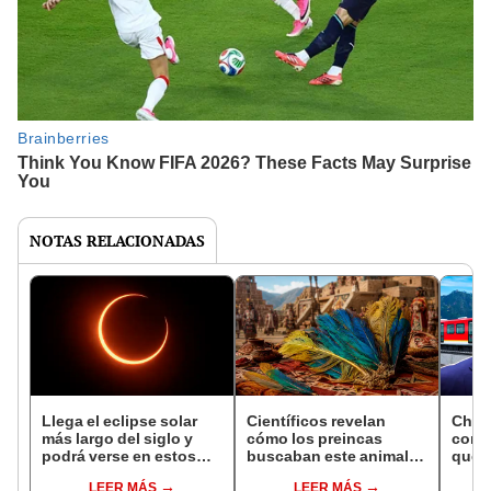
NOTAS RELACIONADAS
Llega el eclipse solar
Científicos revelan
China
más largo del siglo y
cómo los preincas
con 
podrá verse en estos
buscaban este animal
que t
países del mundo: no se
amazónico para rituales
trans
LEER MÁS
LEER MÁS