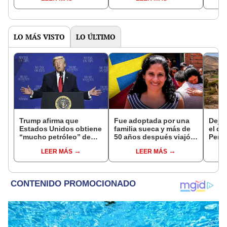
repetirá en 157 años
funerarios hace 1.000
un p
años: plumas eran clave
por 
mill
LO MÁS VISTO
LO ÚLTIMO
Trump afirma que
Fue adoptada por una
Dejó 
Estados Unidos obtiene
familia sueca y más de
el de
“mucho petróleo” de
50 años después viajó a
Perú:
Venezuela tras la caída
Sudamérica en busca de
un re
LEER MÁS
LEER MÁS
de Nicolás Maduro
sus raíces: "Encontré
creó
esa parte faltante"
ecos