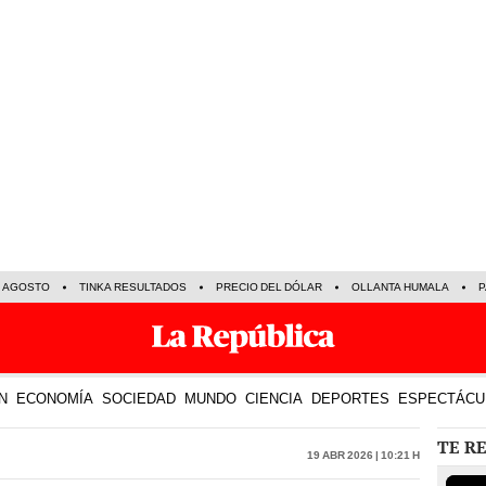
E AGOSTO
TINKA RESULTADOS
PRECIO DEL DÓLAR
OLLANTA HUMALA
P
N
ECONOMÍA
SOCIEDAD
MUNDO
CIENCIA
DEPORTES
ESPECTÁCU
TE R
19 Abr 2026 | 10:21 h