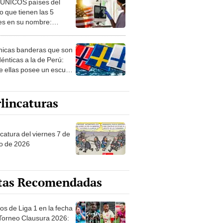
 ÚNICOS países del
 que tienen las 5
es en su nombre:
ca cuenta con uno
nicas banderas que son
dénticas a la de Perú:
e ellas posee un escudo
imilar
lincaturas
catura del viernes 7 de
o de 2026
tas Recomendadas
os de Liga 1 en la fecha
 Torneo Clausura 2026: