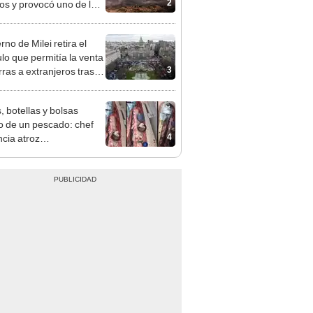
2
os y provocó uno de los
os más fríos de la
ria: sigue bajo monitoreo
no de Milei retira el
ulo que permitía la venta
3
rras a extranjeros tras el
zo social
, botellas y bolsas
o de un pescado: chef
4
cia atroz
minación del mar