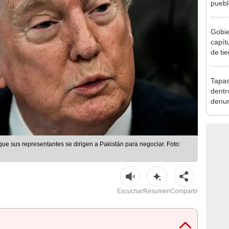
puebl
veran
histo
Gobier
capít
de tie
recha
Tapas
dentr
denun
conta
e sus representantes se dirigen a Pakistán para negociar. Foto:
Escuchar
Resumen
Compartir