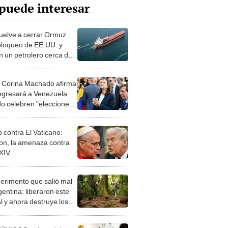
puede interesar
vuelve a cerrar Ormuz
bloqueo de EE.UU. y
n un petrolero cerca del
cho: "Lista para que
en nuevas derrotas"
 Corina Machado afirma
egresará a Venezuela
o celebren "elecciones
s y libres" con apoyo de
U.
 contra El Vaticano:
on, la amenaza contra
XIV
perimento que salió mal
gentina: liberaron este
l y ahora destruye los
es milenarios de la
onia