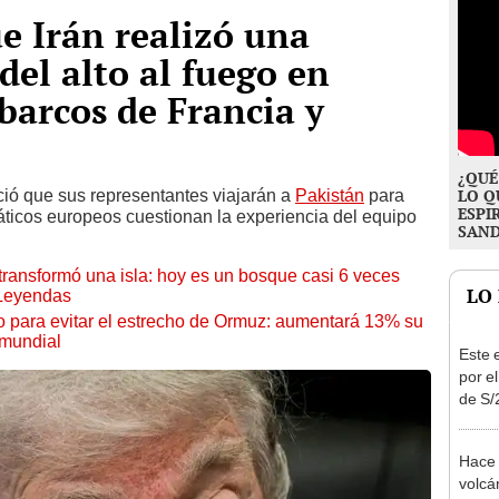
e Irán realizó una
 del alto al fuego en
barcos de Francia y
¿QUÉ
ió que sus representantes viajarán a
Pakistán
para
LO Q
ESPI
ticos europeos cuestionan la experiencia del equipo
SAN
transformó una isla: hoy es un bosque casi 6 veces
LO
 Leyendas
o para evitar el estrecho de Ormuz: aumentará 13% su
 mundial
Este e
por e
de S/
de se
Hace 
volcá