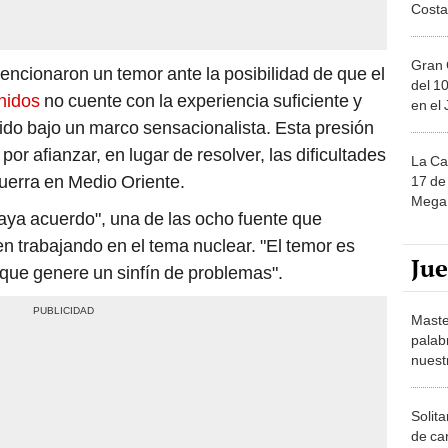
Costa
Gran 
encionaron un temor ante la posibilidad de que el
del 10
nidos
no cuente con la experiencia suficiente y
en el
ido bajo un marco sensacionalista. Esta presión
por afianzar, en lugar de resolver, las dificultades
La Ca
uerra en Medio Oriente.
17 de 
Mega 
aya acuerdo", una de las ocho fuente que
n trabajando en el tema nuclear. "El temor es
Ju
 que genere un sinfín de problemas".
Maste
palab
nuest
Solita
de ca