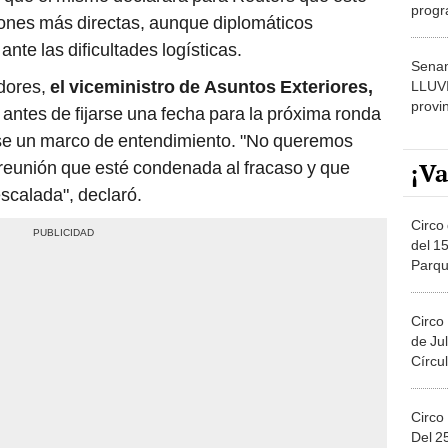
progr
ones más directas, aunque diplomáticos
dónde
te las dificultades logísticas.
Senam
dores,
el viceministro de Asuntos Exteriores,
LLUV
provi
, antes de fijarse una fecha para la próxima ronda
se un marco de entendimiento. "No queremos
¡Va
 reunión que esté condenada al fracaso y que
escalada", declaró.
Circo 
del 15
Parqu
Migue
Circo
de Jul
Círcul
Circo
Del 2