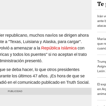
Te 
Irán 
ante 
ataca
estre
íder republicano, muchos navíos se dirigen ahora
prueb
María
 a "Texas, Luisiana y Alaska, para cargar".
que r
volvió a amenazar a la
República Islámica
con
cuand
limpia
tricas y todos los puentes" si no aceptan el trato
EE.U
dministración presentó.
Trump
Avign
que se deba hacer, lo que otros presidentes
León 
rante los últimos 47 años. ¡Es hora de que se
dió en el comunicado publicado en Truth Social.
El ex
en Ar
anima
bosqu
Patag