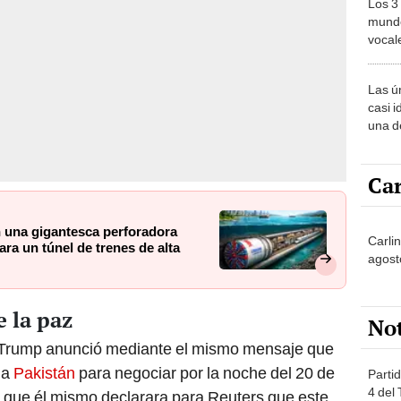
Los 3
mundo
vocal
Améri
Las ú
casi i
una d
muy s
Car
 una gigantesca perforadora
Carlin
ara un túnel de trenes de alta
agost
 la paz
No
 Trump anunció mediante el mismo mensaje que
 a
Pakistán
para negociar por la noche del 20 de
Partid
4 del
de que él mismo declarara para Reuters que este