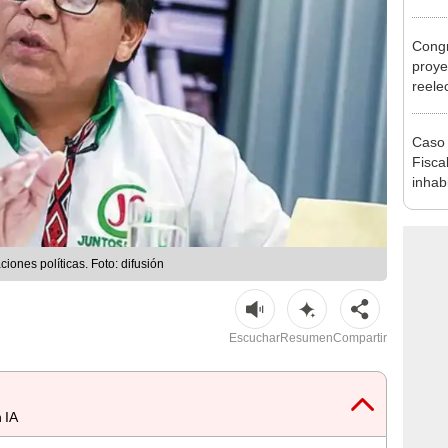
regio
Congr
proye
reele
alcal
Caso 
Fiscal
inhabi
excon
María
iones políticas. Foto: difusión
Escuchar
Resumen
Compartir
 IA