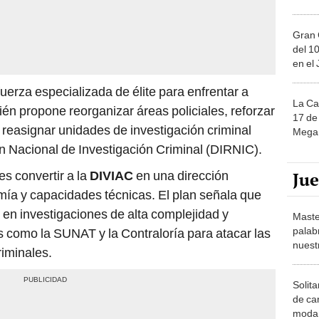
Gran 
del 10
en el
uerza especializada de élite para enfrentar a
La Ca
én propone reorganizar áreas policiales, reforzar
17 de 
 reasignar unidades de investigación criminal
Mega 
ón Nacional de Investigación Criminal (DIRNIC).
Ju
s convertir a la
DIVIAC
en una dirección
ía y capacidades técnicas. El plan señala que
en investigaciones de alta complejidad y
Maste
palab
 como la SUNAT y la Contraloría para atacar las
nuest
riminales.
Solita
de ca
moda.