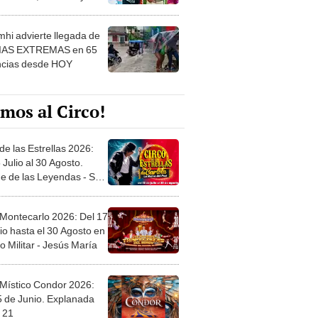
 ver
hi advierte llegada de
IAS EXTREMAS en 65
ncias desde HOY
mos al Circo!
de las Estrellas 2026:
 Julio al 30 Agosto.
e de las Leyendas - San
l
 Montecarlo 2026: Del 17
io hasta el 30 Agosto en
o Militar - Jesús María
 Místico Condor 2026:
5 de Junio. Explanada
 21