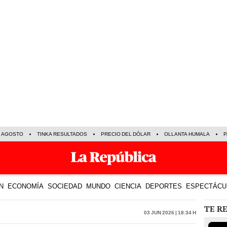
E AGOSTO
TINKA RESULTADOS
PRECIO DEL DÓLAR
OLLANTA HUMALA
P
N
ECONOMÍA
SOCIEDAD
MUNDO
CIENCIA
DEPORTES
ESPECTÁCU
TE R
03 Jun 2026 | 18:34 h