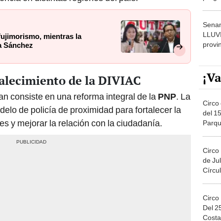
dónde
Senam
LLUV
 fujimorismo, mientras la
provi
a Sánchez
¡Va
talecimiento de la DIVIAC
lan consiste en una reforma integral de la
PNP
. La
Circo 
elo de policía de proximidad para fortalecer la
del 15
les y mejorar la relación con la ciudadanía.
Parqu
Migue
Circo
de Jul
Círcul
Circo
Del 2
Costa