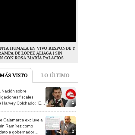
NTA HUMALA EN VIVO RESPONDE Y
RAMPA DE LÓPEZ ALIAGA | SIN
N CON ROSA MARÍA PALACIOS
 MÁS VISTO
LO ÚLTIMO
 Nación sobre
tigaciones fiscales
1
a Harvey Colchado: "El
terio Público no puede
ilizado políticamente"
e Cajamarca excluye a
uín Ramírez como
2
dato a gobernador