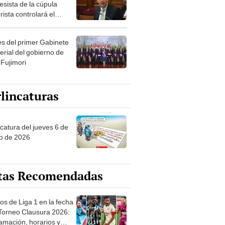
esista de la cúpula
rista controlará el
r año del Senado
les del primer Gabinete
erial del gobierno de
 Fujimori
lincaturas
ncatura del jueves 6 de
o de 2026
tas Recomendadas
os de Liga 1 en la fecha
 Torneo Clausura 2026:
amación, horarios y