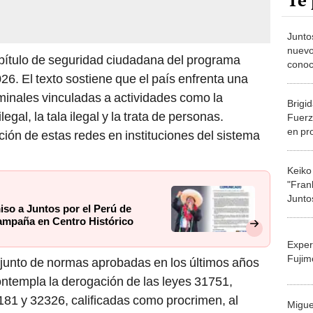
Te 
Junto
nuevo
pítulo de seguridad ciudadana del programa
conoc
26. El texto sostiene que el país enfrenta una
propu
de la
minales vinculadas a actividades como la
Brigi
ilegal, la tala ilegal y la trata de personas.
Fuerz
en pr
ación de estas redes en instituciones del sistema
sido a
fujimo
Keiko
"Frank
Junto
iso a Juntos por el Perú de
equip
ampaña en Centro Histórico
gobie
Exper
Fujim
njunto de normas aprobadas en los últimos años
ntempla la derogación de las leyes 31751,
81 y 32326, calificadas como procrimen, al
Migue