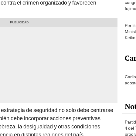
a contra el crimen organizado y favorecen
congr
fujimo
prime
Perfi
Minist
Keiko
Car
Carli
agost
No
estrategia de seguridad no solo debe centrarse
mbién debe incorporar acciones preventivas
Partid
obreza, la desigualdad y otras condiciones
4 del
encia en distintas regiones del país.
progr