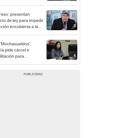
nal por ocultar sentencia
eso: presentan
cto de ley para impedir
3
cción encubierta a la
día
'Mochasueldos':
ía pide cárcel e
4
litación para
gresista fujimorista
 Cordero Jon Tay