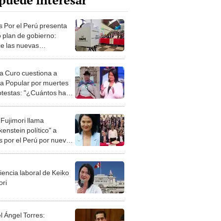
puede interesar
s Por el Perú presenta
 plan de gobierno:
e las nuevas
estas del partido a días
 segunda vuelta
da Curo cuestiona a
a Popular por muertes
otestas: "¿Cuántos han
sesinados por la política
rista?"
 Fujimori llama
enstein político" a
s por el Perú por nuevo
o técnico y plan de
rno
iencia laboral de Keiko
ori
l Ángel Torres: