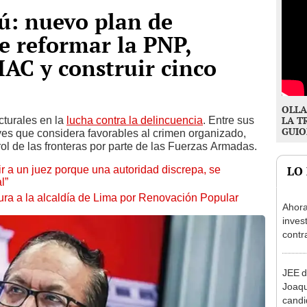
rú: nuevo plan de
e reformar la PNP,
IAC y construir cinco
OLLA
cturales en la
lucha contra la delincuencia
. Entre sus
LA T
GUIO
yes que considera favorables al crimen organizado,
rol de las fronteras por parte de las Fuerzas Armadas.
tuir a un juez porque una autoridad discrepa, se
LO
l”
ura a la alcaldía de Lima por Renovación Popular
Ahora
inves
contr
Minis
ser ut
JEE d
Joaq
candi