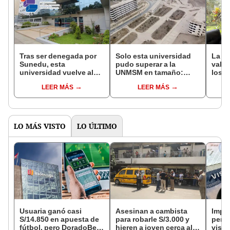
Tras ser denegada por
Solo esta universidad
La S
Sunedu, esta
pudo superar a la
valid
universidad vuelve al
UNMSM en tamaño:
los 
proceso de
tenía planetario y
RVOE
LEER MÁS
LEER MÁS
licenciamiento luego de
acuario, pero hoy
Univ
seis años de trámites
permanece abandonada
tras 9 años
LO MÁS VISTO
LO ÚLTIMO
Usuaria ganó casi
Asesinan a cambista
Impu
S/14.850 en apuesta de
para robarle S/3.000 y
perua
fútbol, pero DoradoBet
hieren a joven cerca al
visas