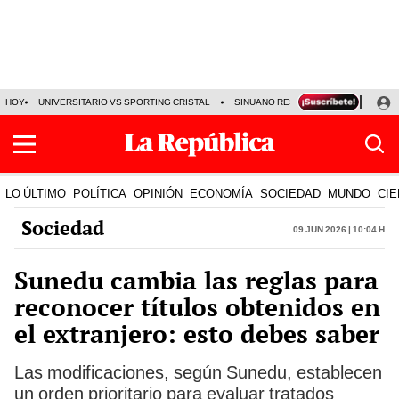
HOY
UNIVERSITARIO VS SPORTING CRISTAL
SINUANO RESULTADOS HOY
CA
LO ÚLTIMO
POLÍTICA
OPINIÓN
ECONOMÍA
SOCIEDAD
MUNDO
CIE
Sociedad
09 Jun 2026 | 10:04 h
Sunedu cambia las reglas para
reconocer títulos obtenidos en
el extranjero: esto debes saber
Las modificaciones, según Sunedu, establecen
un orden prioritario para evaluar tratados