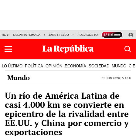
HOY
OLLANTA HUMALA
JANET TELLO
7 DE AGOSTO
TINKA RESULTADOS
LO ÚLTIMO
POLÍTICA
OPINIÓN
ECONOMÍA
SOCIEDAD
MUNDO
CIE
Mundo
05 Jun 2026 | 5:10 h
Un río de América Latina de
casi 4.000 km se convierte en
epicentro de la rivalidad entre
EE.UU. y China por comercio y
exportaciones