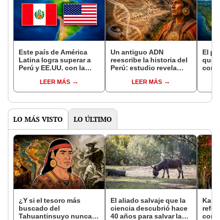
Este país de América
Un antiguo ADN
El pu
Latina logra superar a
reescribe la historia del
que c
Perú y EE.UU. con la
Perú: estudio revela
con u
bandera más hermosa
migraciones costeras
Suda
LEER MÁS
LEER MÁS
del mundo: la respuesta
de más de 700 km siglos
billo
te sorprenderá
antes de los incas
cruce
LO MÁS VISTO
LO ÚLTIMO
¿Y si el tesoro más
El aliado salvaje que la
Kast
buscado del
ciencia descubrió hace
refor
Tahuantinsuyo nunca
40 años para salvar la
con c