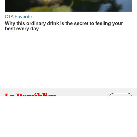
Ir al inicio ↑
RSS
elpopular.pe
libero.pe
buenazo.pe
lrmas.larepublica.pe
cuponidad.pe
Contáctenos
Suscríbete
Términos y condiciones