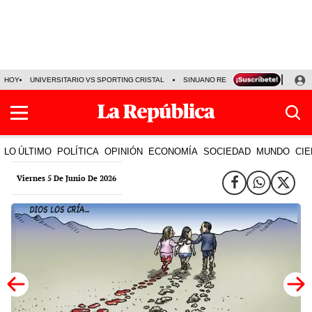
HOY
UNIVERSITARIO VS SPORTING CRISTAL
SINUANO RESULTADOS HOY
CA
LO ÚLTIMO
POLÍTICA
OPINIÓN
ECONOMÍA
SOCIEDAD
MUNDO
CIE
Viernes 5 De Junio De 2026