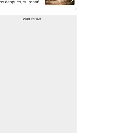
2
os después, su rebaño
amas creó un
endente ecosistema