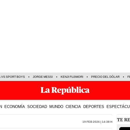
A VS SPORT BOYS
JORGE MESSI
KENJI FUJIMORI
PRECIO DEL DÓLAR
F
N
ECONOMÍA
SOCIEDAD
MUNDO
CIENCIA
DEPORTES
ESPECTÁCU
TE R
19 Feb 2026 | 14:38 h