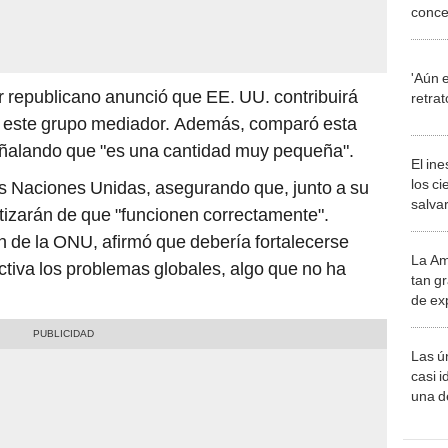
conce
confli
justo"
'Aún 
der republicano anunció que EE. UU. contribuirá
retra
a este grupo mediador. Además, comparó esta
 señalando que "es una cantidad muy pequeña".
El in
los ci
s Naciones Unidas, asegurando que, junto a su
salvar
tizarán de que "funcionen correctamente".
reint
 de la ONU, afirmó que debería fortalecerse
salvaj
La Am
desie
tiva los problemas globales, algo que no ha
tan gr
más v
de ex
encont
podrí
Las ú
sabía
casi i
una d
muy s