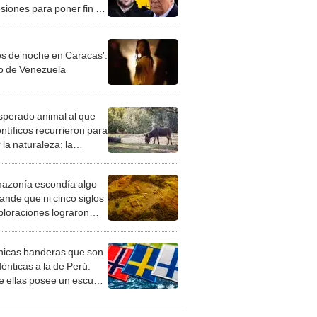
siones para poner fin al
cto con Rusia: "No es
es de noche en Caracas':
to de Venezuela
esperado animal al que
entíficos recurrieron para
 la naturaleza: la
roducción de un asno
e está convirtiendo el
azonía escondía algo
rto en un paisaje con
ande que ni cinco siglos
ida
ploraciones lograron
rarlo: el hallazgo
a cambiar todo lo que se
nicas banderas que son
 sobre su pasado
dénticas a la de Perú:
e ellas posee un escudo
imilar