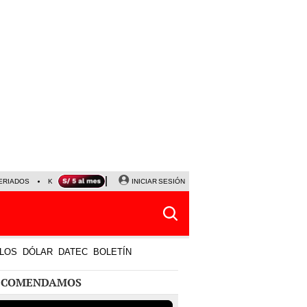
ERIADOS
KEIKO FUJIMORI
NALDY SALDAÑA
INICIAR SESIÓN
JAVIER MILEI
PARTIDOS DE
LOS
DÓLAR
DATEC
BOLETÍN
ECOMENDAMOS