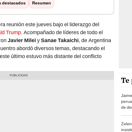
s destacados
Resumen
ra reunión este jueves bajo el liderazgo del
ld Trump
. Acompañado de líderes de todo el
aron
Javier Milei
y
Sanae Takaichi
, de Argentina
cuentro abordó diversos temas, destacando el
este último estuvo más distante del conflicto
Te 
Jaime 
perua
de de
encue
decep
Zelens
insis