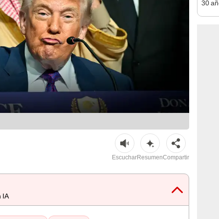
30 añ
de ll
sorpr
Escuchar
Resumen
Compartir
 IA