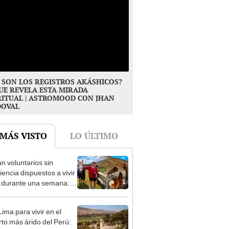
 SON LOS REGISTROS AKÁSHICOS?
UE REVELA ESTA MIRADA
RITUAL | ASTROMOOD CON JHAN
DOVAL
 MÁS VISTO
LO ÚLTIMO
n voluntarios sin
iencia dispuestos a vivir
1
s durante una semana:
cuidar caballos, burros y
 animales rescatados en
ima para vivir en el
fugio por 2 horas
rto más árido del Perú: