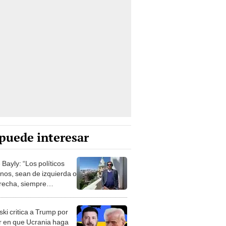
puede interesar
Bayly: “Los políticos
nos, sean de izquierda o
recha, siempre
ntran la manera de
cionarte”
ki critica a Trump por
tir en que Ucrania haga