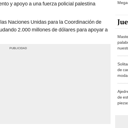
Mega 
nto y apoyo a una fuerza policial palestina
Ju
de las Naciones Unidas para la Coordinación de
udando 2.000 millones de dólares para apoyar a
Maste
palab
nuest
Solita
de ca
moda.
demue
Ajedre
de es
piezas
consi