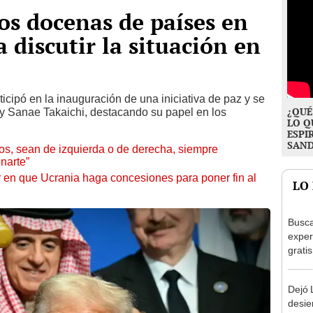
s docenas de países en
 discutir la situación en
ticipó en la inauguración de una iniciativa de paz y se
¿QUÉ
 y Sanae Takaichi, destacando su papel en los
LO Q
ESPI
SAN
nos, sean de izquierda o de derecha, siempre
narte”
tir en que Ucrania haga concesiones para poner fin al
LO
Busca
exper
grati
para 
otros
Dejó L
un re
desie