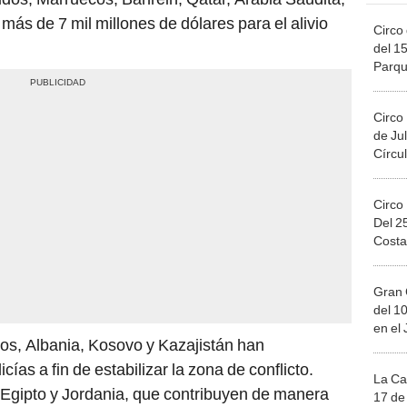
ás de 7 mil millones de dólares para el alivio
Circo 
del 15
Parqu
Migue
Circo
de Jul
Círcul
Circo
Del 2
Costa
Gran 
del 10
en el
s, Albania, Kosovo y Kazajistán han
as a fin de estabilizar la zona de conflicto.
La Ca
 Egipto y Jordania, que contribuyen de manera
17 de 