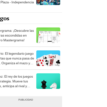
Plaza - Independencia
egos
rgrama: ¡Descubre las
ras escondidas en
ro Mastergrama!
rio: El legendario juego
rtas que nunca pasa de
 Organiza el mazo y
stra tu habilidad.
z: El rey de los juegos
trategia. Mueve tus
, anticipa al rival y
gue el jaque mate.