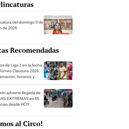
lincaturas
ncatura del domingo 9 de
o de 2026
tas Recomendadas
os de Liga 1 en la fecha
 Torneo Clausura 2026:
amación, horarios y
 ver
hi advierte llegada de
IAS EXTREMAS en 65
ncias desde HOY
mos al Circo!