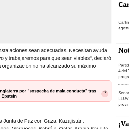
Car
Carli
agost
No
nstalaciones sean adecuadas. Necesitan ayuda
o y trabajaremos para que sean viables", declaró
Partid
a organización no ha alcanzado su máximo
4 del
progr
dónde
Inglaterra por "sospecha de mala conducta" tras
Senam
o Epstein
LLUV
provi
a Junta de Paz con Gaza. Kazajistán,
¡Va
dos, Marruecos, Bahréin, Qatar, Arabia Saudita,