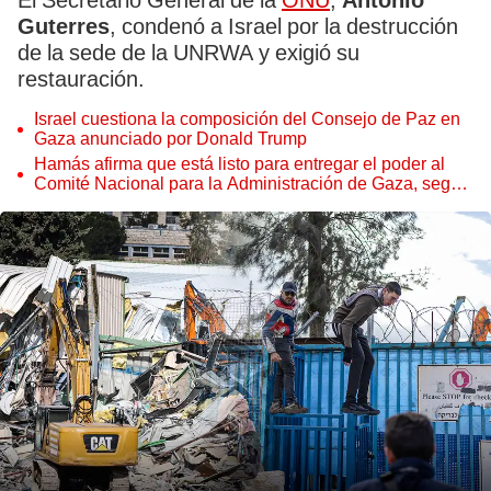
El Secretario General de la
ONU
,
António
Guterres
, condenó a Israel por la destrucción
de la sede de la UNRWA y exigió su
restauración.
Israel cuestiona la composición del Consejo de Paz en
Gaza anunciado por Donald Trump
Hamás afirma que está listo para entregar el poder al
Comité Nacional para la Administración de Gaza, según
EFE