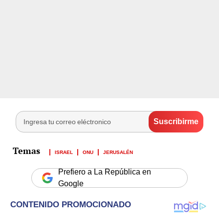
ISRAEL
ONU
JERUSALÉN
Prefiero a La República en
Google