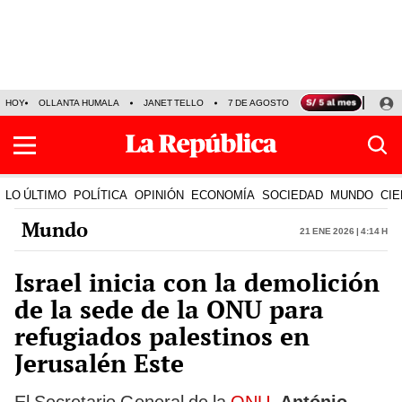
HOY
OLLANTA HUMALA
JANET TELLO
7 DE AGOSTO
TINKA RESULTADOS
LO ÚLTIMO
POLÍTICA
OPINIÓN
ECONOMÍA
SOCIEDAD
MUNDO
CIE
Mundo
21 Ene 2026 | 4:14 h
Israel inicia con la demolición
de la sede de la ONU para
refugiados palestinos en
Jerusalén Este