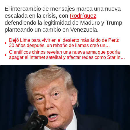
El intercambio de mensajes marca una nueva
escalada en la crisis, con
Rodríguez
defendiendo la legitimidad de Maduro y Trump
planteando un cambio en Venezuela.
Dejó Lima para vivir en el desierto más árido de Perú:
30 años después, un rebaño de llamas creó un
sorprendente ecosistema
Científicos chinos revelan una nueva arma que podría
apagar el internet satelital y afectar redes como Starlink
de Elon Musk