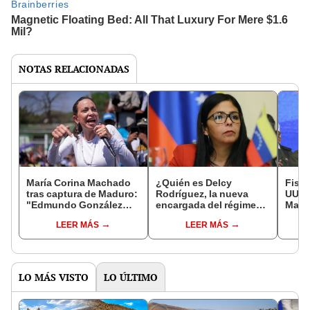
NOTAS RELACIONADAS
María Corina Machado
¿Quién es Delcy
Fisca
tras captura de Maduro:
Rodríguez, la nueva
UU. a
"Edmundo González
encargada del régimen
Madu
debe asumir de
en Venezuela tras la
será
LEER MÁS
LEER MÁS
inmediato el mandato
captura de Nicolás
cons
constitucional"
Maduro?
narco
LO MÁS VISTO
LO ÚLTIMO