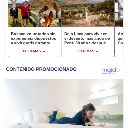
Buscan voluntarios sin
Dejó Lima para vivir en
Abela
experiencia dispuestos
el desierto más árido de
asume
a vivir gratis durante
Perú: 30 años después,
Colo
una semana: para
un rebaño de llamas
mens
LEER MÁS
LEER MÁS
cuidar caballos, burros
creó un sorprendente
cohe
y otros animales
ecosistema
Unid
rescatados en un
refugio por 2 horas