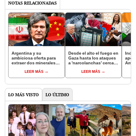
NOTAS RELACIONADAS
Argentina y su
Desde el alto el fuego en
India
ambiciosa oferta para
Gaza hasta los ataques
apost
extraer dos minerales
a 'narcolanchas' cerca
Améri
codiciados por China e
de Venezuela: las 10
explo
LEER MÁS
LEER MÁS
Irán que lo
noticias que marcaron
como 
posicionarían como
el mundo en 2025
líder minero en 2026
LO MÁS VISTO
LO ÚLTIMO