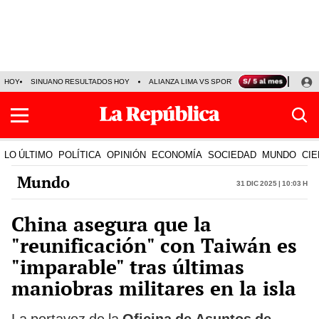
HOY
SINUANO RESULTADOS HOY
ALIANZA LIMA VS SPORT BOYS
JORGE MES
LO ÚLTIMO
POLÍTICA
OPINIÓN
ECONOMÍA
SOCIEDAD
MUNDO
CIE
Mundo
31 Dic 2025 | 10:03 h
China asegura que la
"reunificación" con Taiwán es
"imparable" tras últimas
maniobras militares en la isla