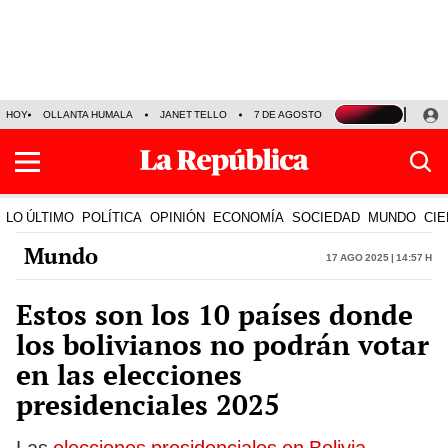
HOY
OLLANTA HUMALA
JANET TELLO
7 DE AGOSTO
TINKA RESULTADOS
LO ÚLTIMO
POLÍTICA
OPINIÓN
ECONOMÍA
SOCIEDAD
MUNDO
CIE
Mundo
17 Ago 2025 | 14:57 h
Estos son los 10 países donde
los bolivianos no podrán votar
en las elecciones
presidenciales 2025