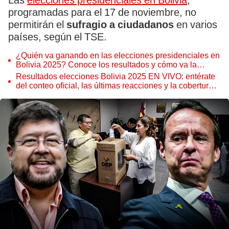
Las
elecciones presidenciales en Bolivia
,
programadas para el 17 de noviembre, no
permitirán el
sufragio a ciudadanos
en varios
países, según el TSE.
¿Quién va ganando en las elecciones presidenciales en
Bolivia 2025? Conoce los resultados y cómo va la
contienda este 17 de agosto
Resultados elecciones Bolivia 2025 EN VIVO: entérate
del conteo oficial, las últimas reacciones y la cobertura
minuto a minuto