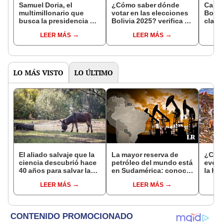
Samuel Doria, el
¿Cómo saber dónde
Calen
multimillonario que
votar en las elecciones
Boliv
busca la presidencia de
Bolivia 2025? verifica tu
clave
Bolivia y promete ser
lugar de votación en "Yo
agost
LEER MÁS
LEER MÁS
"todo lo contrario" a
Participo"
Evo Morales
LO MÁS VISTO
LO ÚLTIMO
El aliado salvaje que la
La mayor reserva de
¿Cuá
ciencia descubrió hace
petróleo del mundo está
even
40 años para salvar la
en Sudamérica: conoce
la hi
naturaleza: la
la Faja Petrolífera del
hoy, 
LEER MÁS
LEER MÁS
reintroducción de un
Orinoco
Améri
asno salvaje está
mun
convirtiendo el desierto
en un paisaje con más
vida