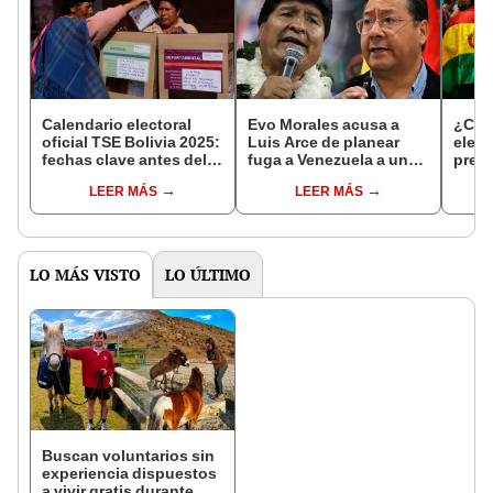
Calendario electoral
Evo Morales acusa a
¿Cuá
oficial TSE Bolivia 2025:
Luis Arce de planear
elec
fechas clave antes del
fuga a Venezuela a una
presi
17 de agosto
semana de las
Boliv
LEER MÁS
LEER MÁS
elecciones en Bolivia:
detal
“Ya se están
TSE
preparando”
LO MÁS VISTO
LO ÚLTIMO
Buscan voluntarios sin
experiencia dispuestos
a vivir gratis durante