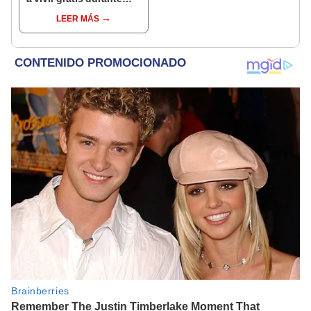
una semana: para
LEER MÁS
cuidar caballos, burros
y otros animales
rescatados en un
refugio por 2 horas