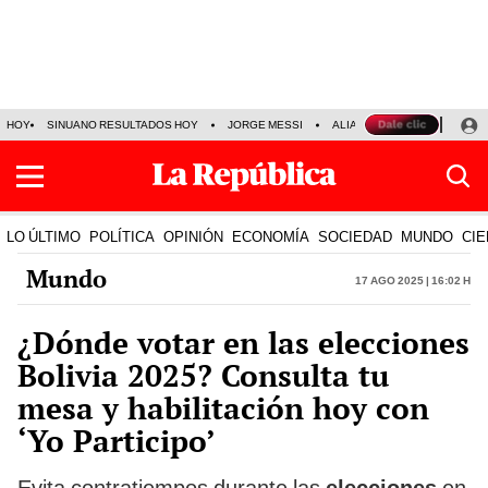
HOY
SINUANO RESULTADOS HOY
JORGE MESSI
ALIANZA LIMA VS SPORT BO
LO ÚLTIMO
POLÍTICA
OPINIÓN
ECONOMÍA
SOCIEDAD
MUNDO
CIE
Mundo
17 Ago 2025 | 16:02 h
¿Dónde votar en las elecciones
Bolivia 2025? Consulta tu
mesa y habilitación hoy con
‘Yo Participo’