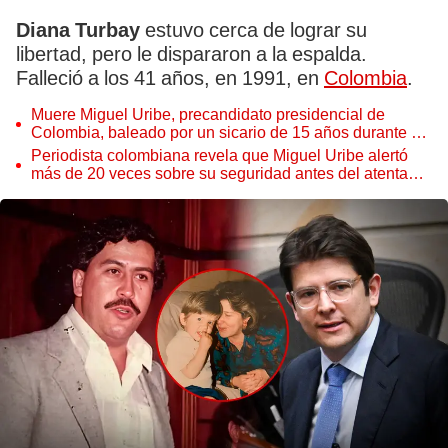
Diana Turbay
estuvo cerca de lograr su
libertad, pero le dispararon a la espalda.
Falleció a los 41 años, en 1991, en
Colombia
.
Muere Miguel Uribe, precandidato presidencial de
Colombia, baleado por un sicario de 15 años durante un
mitin
Periodista colombiana revela que Miguel Uribe alertó
más de 20 veces sobre su seguridad antes del atentado
que lo mató