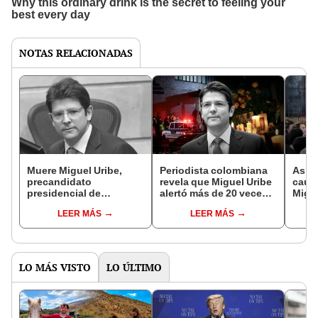
NOTAS RELACIONADAS
Muere Miguel Uribe,
Periodista colombiana
Así f
precandidato
revela que Miguel Uribe
causó
presidencial de
alertó más de 20 veces
Migue
Colombia, baleado por
sobre su seguridad
Colom
LEER MÁS
LEER MÁS
un sicario de 15 años
antes del atentado que
en c
durante un mitin
lo mató
presi
LO MÁS VISTO
LO ÚLTIMO