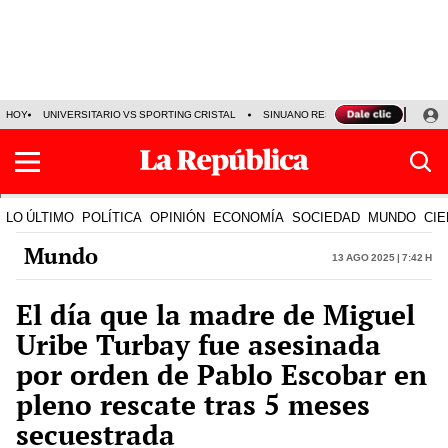
HOY
UNIVERSITARIO VS SPORTING CRISTAL
SINUANO RESULTADOS HOY
CA
LO ÚLTIMO
POLÍTICA
OPINIÓN
ECONOMÍA
SOCIEDAD
MUNDO
CIE
Mundo
13 Ago 2025 | 7:42 h
El día que la madre de Miguel
Uribe Turbay fue asesinada
por orden de Pablo Escobar en
pleno rescate tras 5 meses
secuestrada