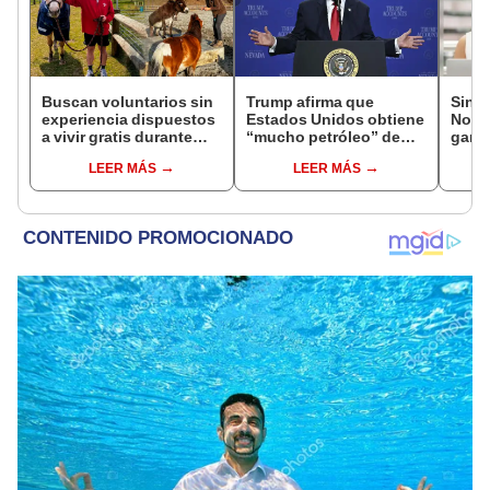
Buscan voluntarios sin
Trump afirma que
Sinu
experiencia dispuestos
Estados Unidos obtiene
Noch
a vivir gratis durante
“mucho petróleo” de
ganad
una semana: para
Venezuela tras la caída
loter
LEER MÁS
LEER MÁS
cuidar caballos, burros
de Nicolás Maduro
HOY v
y otros animales
rescatados en un
refugio por 2 horas