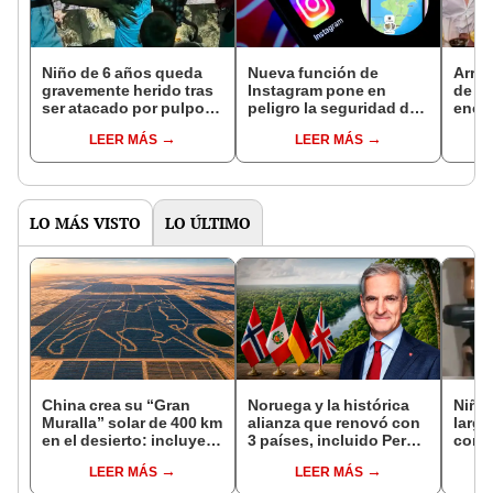
Niño de 6 años queda
Nueva función de
Arres
gravemente herido tras
Instagram pone en
de q
ser atacado por pulpo
peligro la seguridad de
enco
gigante en acuario de
sus usuarios y atraería
apuñ
LEER MÁS
LEER MÁS
Texas, EEUU: animal no
extorsionadores:
EEUU:
lo soltaba
descubre como
aleja
desactivarla
LO MÁS VISTO
LO ÚLTIMO
China crea su “Gran
Noruega y la histórica
Niño
Muralla” solar de 400 km
alianza que renovó con
larga
en el desierto: incluye
3 países, incluido Perú,
compl
una central con forma
para frenar la
Méxi
LEER MÁS
LEER MÁS
de caballo visible desde
deforestación de la
el espacio
Amazonía al 2030