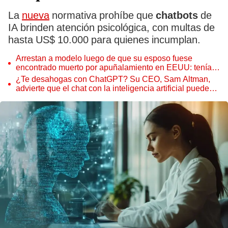
La
nueva
normativa prohíbe que
chatbots
de
IA brinden atención psicológica, con multas de
hasta US$ 10.000 para quienes incumplan.
Arrestan a modelo luego de que su esposo fuese
encontrado muerto por apuñalamiento en EEUU: tenía
orden de alejamiento
¿Te desahogas con ChatGPT? Su CEO, Sam Altman,
advierte que el chat con la inteligencia artificial puede
ser evidencia legal