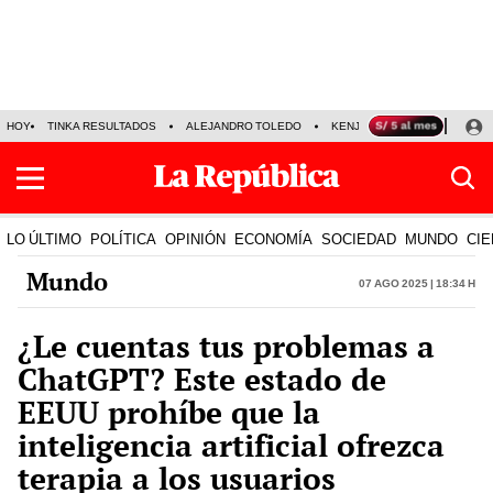
HOY
TINKA RESULTADOS
ALEJANDRO TOLEDO
KENJI FUJIMORI
PRECIO
LO ÚLTIMO
POLÍTICA
OPINIÓN
ECONOMÍA
SOCIEDAD
MUNDO
CIE
Mundo
07 Ago 2025 | 18:34 h
¿Le cuentas tus problemas a
ChatGPT? Este estado de
EEUU prohíbe que la
inteligencia artificial ofrezca
terapia a los usuarios