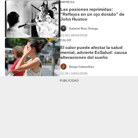
IMPRESA
Las pasiones reprimidas:
“Reflejos en un ojo dorado” de
John Huston
Gabriel Ruiz Ortega
21:00 | 06/02/2026
CALOR
El calor puede afectar la salud
mental, advierte EsSalud: causa
alteraciones del sueño
Diego Cabanillas
21:05 | 19/01/2026