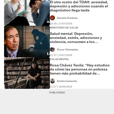
El otro rostro del TDAH: ansiedad,
depresión y adicciones cuando el
diagnóstico llega tarde
Daniela Orellana
16:35 | 17/07/2026
MINISTERIO DE SALUD
Salud mental: Depresión,
ansiedad, estrés, adicciones y
violencia, consumen a los
peruanos
Óscar Chumpitaz
21:37 | 15/07/2026
SALUD MENTAL
Rosa Chávez Yacila: “Hay estudios
de cómo las personas en pobreza
tienen más probabilidad de
presentar síntomas depresivos”
Emilio Camacho
01:27 | 16/06/2026