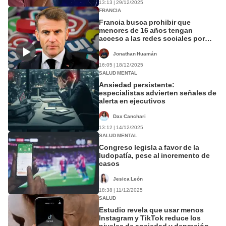
13:13 | 29/12/2025
FRANCIA
Francia busca prohibir que
menores de 16 años tengan
acceso a las redes sociales por
riesgos a la salud mental
Jonathan Huamán
16:05 | 18/12/2025
SALUD MENTAL
Ansiedad persistente:
especialistas advierten señales de
alerta en ejecutivos
Dax Canchari
13:12 | 14/12/2025
SALUD MENTAL
Congreso legisla a favor de la
ludopatía, pese al incremento de
casos
Jesica León
18:38 | 11/12/2025
SALUD
Estudio revela que usar menos
Instagram y TikTok reduce los
niveles de ansiedad y depresión