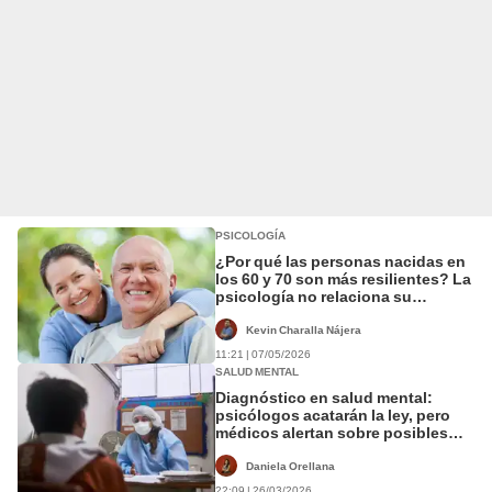
PSICOLOGÍA
¿Por qué las personas nacidas en
los 60 y 70 son más resilientes? La
psicología no relaciona su
capacidad de superar
adversidades con la crianza
Kevin Charalla Nájera
11:21 | 07/05/2026
SALUD MENTAL
Diagnóstico en salud mental:
psicólogos acatarán la ley, pero
médicos alertan sobre posibles
errores
Daniela Orellana
22:09 | 26/03/2026