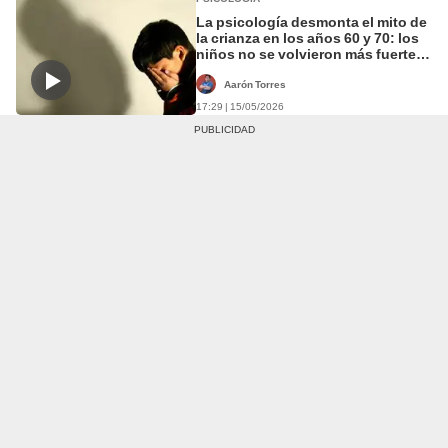
La psicología desmonta el mito de
la crianza en los años 60 y 70: los
niños no se volvieron más fuertes
por sus padres, sino porque
aprendieron a sobrevivir sin ellos
Aarón Torres
17:29 | 15/05/2026