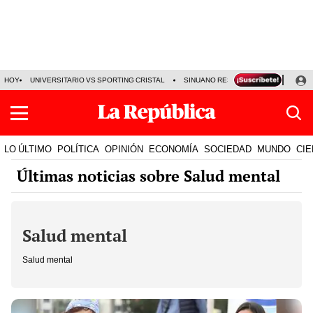
HOY
UNIVERSITARIO VS SPORTING CRISTAL
SINUANO RESULTADOS HOY
CA
LO ÚLTIMO
POLÍTICA
OPINIÓN
ECONOMÍA
SOCIEDAD
MUNDO
CIE
Últimas noticias sobre Salud mental
Salud mental
Salud mental