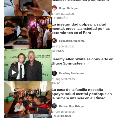
en más del 15%
Diego Gallegos
17:39 | 11/12/2025
EXTORSIÓN
La inseguridad golpea la salud
mental: crece la ansiedad por las
extorsiones en el Perú
Sebastian Ancajima
20:17 | 09/11/2025
IMPRESA
Jeremy Allen White se convierte en
Bruce Springsteen
Estefany Barrientos
01:16 | 24/10/2025
RÍMAC
La casa de la familia necesita
apoyo: salud mental y enfoque en
la primera infancia en el Rímac
Gabriel Ruiz Ortega
17:09 | 16/10/2025
SALUD MENTAL