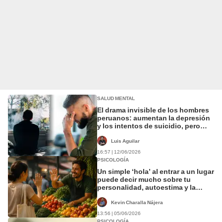
SALUD MENTAL
El drama invisible de los hombres
peruanos: aumentan la depresión
y los intentos de suicidio, pero
pocos buscan ayuda
Luis Aguilar
16:57 | 12/06/2026
PSICOLOGÍA
Un simple ‘hola’ al entrar a un lugar
puede decir mucho sobre tu
personalidad, autoestima y la
forma en que te relacionas con los
demás, según la psicología
Kevin Charalla Nájera
13:56 | 05/06/2026
PSICOLOGÍA