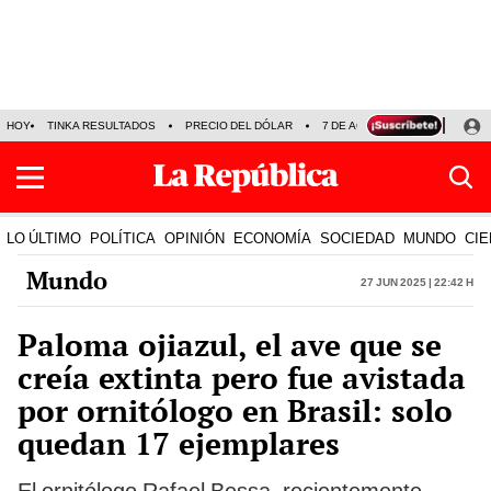
HOY
TINKA RESULTADOS
PRECIO DEL DÓLAR
7 DE AGOSTO
OLLANTA H
LO ÚLTIMO
POLÍTICA
OPINIÓN
ECONOMÍA
SOCIEDAD
MUNDO
CIE
Mundo
27 Jun 2025 | 22:42 h
Paloma ojiazul, el ave que se
creía extinta pero fue avistada
por ornitólogo en Brasil: solo
quedan 17 ejemplares