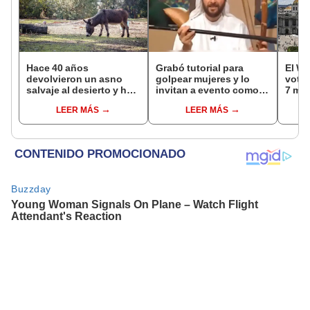
Hace 40 años
Grabó tutorial para
El WT
devolvieron un asno
golpear mujeres y lo
votac
salvaje al desierto y hoy
invitan a evento como
7 mar
está ayudando a
“experto en educación”
cont
LEER MÁS
LEER MÁS
reforestar el ecosistema
[VIDEO]
mund
de forma natural
parti
públ