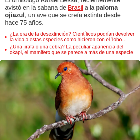
El ornitólogo Rafael Bessa, recientemente
avistó en la sabana de
Brasil
a la
paloma
ojiazul
, un ave que se creía extinta desde
hace 75 años.
¿La era de la desextinción? Científicos podrían devolver
la vida a estas especies como hicieron con el 'lobo
terrible'
¿Una jirafa o una cebra? La peculiar apariencia del
okapi, el mamífero que se parece a más de una especie