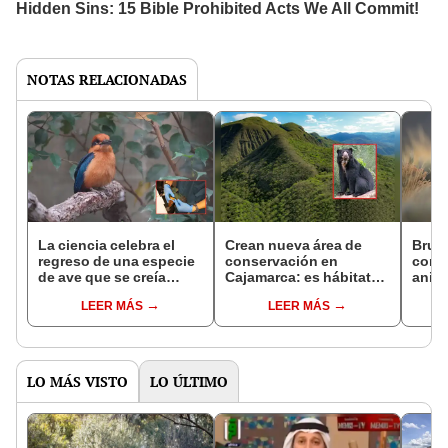
NOTAS RELACIONADAS
La ciencia celebra el
Crean nueva área de
Bruta
regreso de una especie
conservación en
conm
de ave que se creía
Cajamarca: es hábitat
anima
extinta: volvió a
de especies
desme
LEER MÁS
LEER MÁS
reproducirse después
amenazadas, como
del P
de 40 años
osos de anteojos,
Pain
pumas y tigrillos
LO MÁS VISTO
LO ÚLTIMO