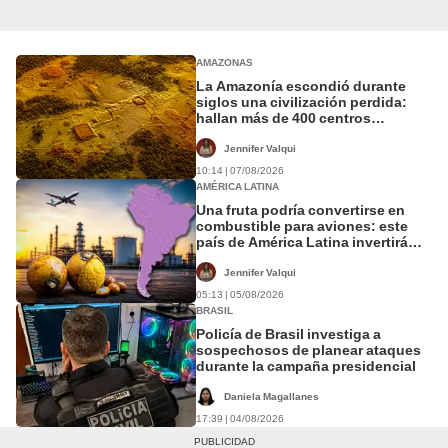
AMAZONAS
La Amazonía escondió durante
siglos una civilización perdida:
hallan más de 400 centros
ceremoniales bajo la selva que
podrían cambiar su historia
Jennifer Valqui
10:14 | 07/08/2026
AMÉRICA LATINA
Una fruta podría convertirse en
combustible para aviones: este
país de América Latina invertirá
US$3.000 millones en el plan
Jennifer Valqui
05:13 | 05/08/2026
BRASIL
Policía de Brasil investiga a
sospechosos de planear ataques
durante la campaña presidencial
Daniela Magallanes
17:39 | 04/08/2026