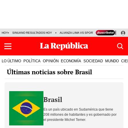
HOY
SINUANO RESULTADOS HOY
ALIANZA LIMA VS SPORT BOYS
JORGE MES
LO ÚLTIMO
POLÍTICA
OPINIÓN
ECONOMÍA
SOCIEDAD
MUNDO
CIE
Últimas noticias sobre Brasil
Brasil
Es un país ubicado en Sudamérica que tiene
208 millones de habitantes y es gobernado por
el presidente Michel Temer.