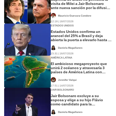
visita de Milei a Jair Bolsonaro
ante nueva sanción por la difusión
de carta política
Mauricio Guevara Condore
12:18 | 18/07/2026
ESTADOS UNIDOS
Estados Unidos confirma un
arancel del 25% a Brasil y deja
abierta la puerta a elevarlo hasta el
37,5%
Daniela Magallanes
15:31 | 16/07/2026
AMÉRICA LATINA
El ambicioso megaproyecto que
unirá 2 océanos y atravesaría 3
países de América Latina con
apoyo de China: invertirán
US$3.500 millones
Jennifer Valqui
17:51 | 14/07/2026
JAIR BOLSONARO
Jair Bolsonaro excluye a su
esposa y elige a su hijo Flávio
como candidato para la
Presidencia de Brasil
Daniela Magallanes