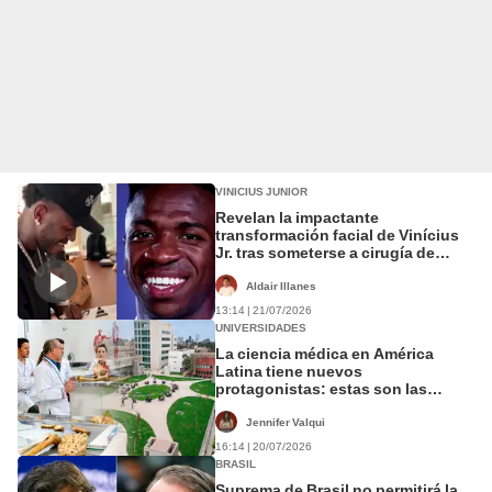
VINICIUS JUNIOR
Revelan la impactante
transformación facial de Vinícius
Jr. tras someterse a cirugía de
armonización de mentón
Aldair Illanes
13:14 | 21/07/2026
UNIVERSIDADES
La ciencia médica en América
Latina tiene nuevos
protagonistas: estas son las
universidades mejor posicionadas
por QS 2026
Jennifer Valqui
16:14 | 20/07/2026
BRASIL
Suprema de Brasil no permitirá la