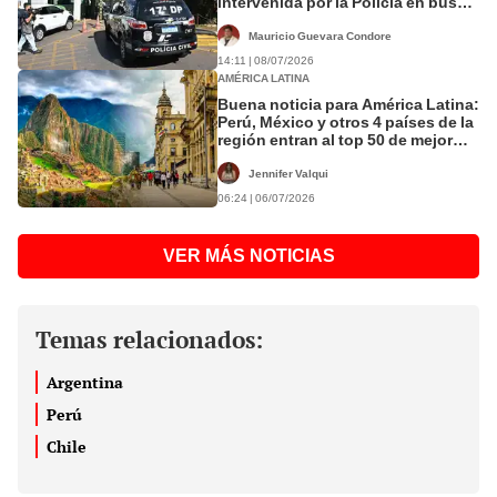
intervenida por la Policía en busca
de armas
Mauricio Guevara Condore
14:11 | 08/07/2026
AMÉRICA LATINA
Buena noticia para América Latina:
Perú, México y otros 4 países de la
región entran al top 50 de mejor
reputación mundial
Jennifer Valqui
06:24 | 06/07/2026
VER MÁS NOTICIAS
Temas relacionados:
Argentina
Perú
Chile