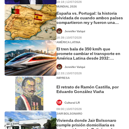
19:18 | 12/07/2026
MUNDIAL 2026
España vs. Portugal: la historia
olvidada de cuando ambos países
compartieron rey y fueron una
superpotencia durante 60 años
Jennifer Valqui
16:39 | 10/07/2026
AMÉRICA LATINA
El tren bala de 350 km/h que
promete cambiar el transporte en
América Latina desde 2032:
conectará 3 ciudades clave y
reducirá horas de viaje
Jennifer Valqui
12:33 | 10/07/2026
IMPRESA
El retrato de Ramón Castilla, por
Eduardo González Viaña
Cultural LR
09:00 | 10/07/2026
JAIR BOLSONARO
Vivienda donde Jair Bolsonaro
cumple prisión domiciliaria es