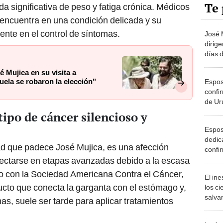
Te 
da significativa de peso y fatiga crónica. Médicos
 encuentra en una condición delicada y su
ente en el control de síntomas.
José M
dirige
días 
estoy
é Mujica en su visita a
consc
ela se robaron la elección"
Espos
despe
confi
de Ur
"term
tipo de cáncer silencioso y
Espos
dedic
d que padece José Mujica, es una afección
confi
termin
tectarse en etapas avanzadas debido a la escasa
el fina
do con la Sociedad Americana Contra el Cáncer,
El in
ducto que conecta la garganta con el estómago y,
los ci
salvar
as, suele ser tarde para aplicar tratamientos
reint
salvaj