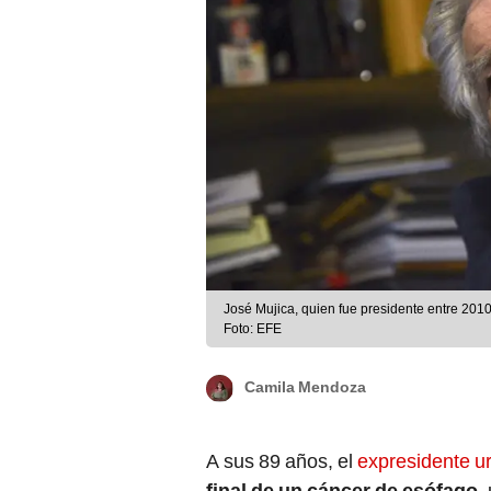
José Mujica, quien fue presidente entre 201
Foto: EFE
Camila Mendoza
A sus 89 años, el
expresidente u
final de un cáncer de esófago
,