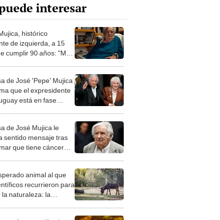
puede interesar
ujica, histórico
nte de izquierda, a 15
de cumplir 90 años: "Me
 muriendo. Soy
iente de que estoy en la
a de José 'Pepe' Mujica
dida"
rma que el expresidente
uguay está en fase
inal" de su cáncer
a de José Mujica le
a sentido mensaje tras
rmar que tiene cáncer
al: “Estaré con él hasta
l"
esperado animal al que
entíficos recurrieron para
 la naturaleza: la
roducción de un asno
e está convirtiendo el