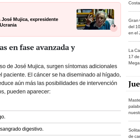
Costa
a José Mujica, expresidente
Gran 
 Ucrania
del 10
en el
as en fase avanzada y
La Ca
17 de 
Mega 
aso de José Mujica, surgen síntomas adicionales
l paciente. El cáncer se ha diseminado al hígado,
Ju
reduce aún más las posibilidades de intervención
os, pueden aparecer:
Maste
palab
nuest
go.
sangrado digestivo.
Solita
de ca