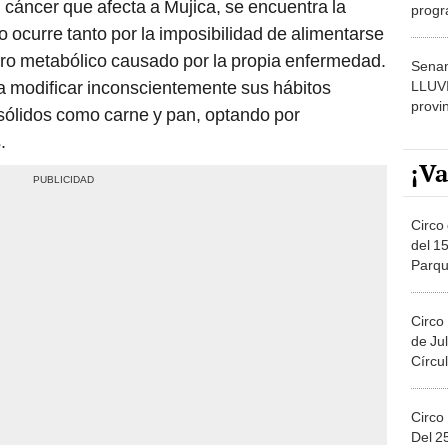
l cáncer que afecta a Mujica, se encuentra la
progr
dónde
o ocurre tanto por la imposibilidad de alimentarse
ro metabólico causado por la propia enfermedad.
Senam
a modificar inconscientemente sus hábitos
LLUV
provi
 sólidos como carne y pan, optando por
.
¡Va
Circo 
del 15
Parqu
Migue
Circo
de Jul
Círcul
Circo
Del 2