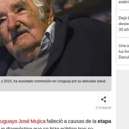
estér
hoy s
Parqu
Dejó L
desie
30 añ
de ll
sorpr
Una s
luz lo
Danub
Segun
fósil
0 y 2015, ha suscitado conmoción en Uruguay por su delicada salud.
Compartir
ruguayo José Mujica
falleció a causas de la
etapa
 un diagnóstico que se hizo público tras su