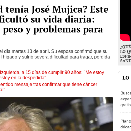
tenía José Mujica? Este
ficultó su vida diaria:
e peso y problemas para
¿QUÉ
 el día martes 13 de abril. Su esposa confirmó que su
LO Q
ESPI
 hígado y sufrió severa dificultad para tragar, pérdida
SAN
 izquierda, a 15 días de cumplir 90 años: "Me estoy
LO
estoy en la despedida"
entido mensaje tras confirmar que tiene cáncer
al"
Busca
exper
grati
para 
otros
Plant
un re
décad