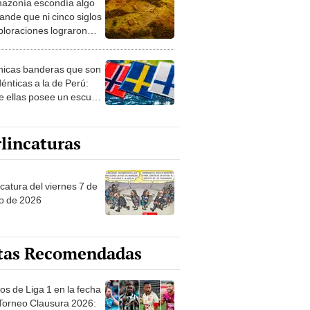
azonía escondía algo
rto en un paisaje con
ande que ni cinco siglos
ida
ploraciones lograron
rarlo: el hallazgo
a cambiar todo lo que se
nicas banderas que son
 sobre su pasado
dénticas a la de Perú:
e ellas posee un escudo
imilar
lincaturas
catura del viernes 7 de
o de 2026
tas Recomendadas
os de Liga 1 en la fecha
 Torneo Clausura 2026: