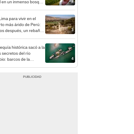
2
il en un inmenso bosque:
upera casi seis veces al
e de las Leyendas.
ima para vivir en el
rto más árido de Perú:
3
os después, un rebaño
amas creó un
endente ecosistema
equía histórica sacó a la
s secretos del río
4
io: barcos de la
da Guerra Mundial,
es de mamut y más