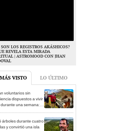
 SON LOS REGISTROS AKÁSHICOS?
UE REVELA ESTA MIRADA
RITUAL | ASTROMOOD CON JHAN
DOVAL
 MÁS VISTO
LO ÚLTIMO
n voluntarios sin
iencia dispuestos a vivir
1
s durante una semana:
cuidar caballos, burros y
 animales rescatados en
ó árboles durante cuatro
fugio por 2 horas
as y convirtió una isla