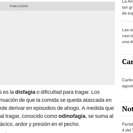
La Am
desie
tan gr
más v
de ex
encont
podrí
Las ú
sabía
casi i
una d
muy s
Car
Carlin
agost
s es la
disfagia
o dificultad para tragar. Los
ensación de que la comida se queda atascada en
No
uede derivar en episodios de ahogo. A medida que
 al tragar, conocido como
odinofagia
, se suma al
rácico, ardor y presión en el pecho.
Partid
4 del