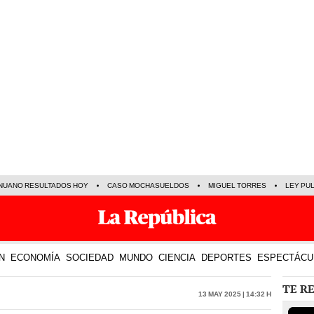
NUANO RESULTADOS HOY
CASO MOCHASUELDOS
MIGUEL TORRES
LEY PU
N
ECONOMÍA
SOCIEDAD
MUNDO
CIENCIA
DEPORTES
ESPECTÁCU
TE R
13 May 2025 | 14:32 h