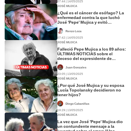
07:44 | 14/05/2025
JOSÉ MUJICA
¿Qué es el cáncer de esófago? La
enfermedad contra la que luchó
José 'Pepe' Mujica y evitó
someterse a su tratamiento
Renzo Loza
07:42 | 14/05/2025
JOSÉ MUJICA
Falleció Pepe Mujica a los 89 años:
ÚLTIMAS NOTICIAS sobre el
deceso del expresidente de
Uruguay
Juan Gonzales
23:05 | 13/05/2025
JOSÉ MUJICA
¿Por qué José Mujica y su esposa
Lucía Topolansky decidieron no
tener hijos?
Diego Cabanillas
19:29 | 13/05/2025
JOSÉ MUJICA
La vez que José 'Pepe' Mujica dio
un contundente mensaje a la
juventud sobre el amor: “Una