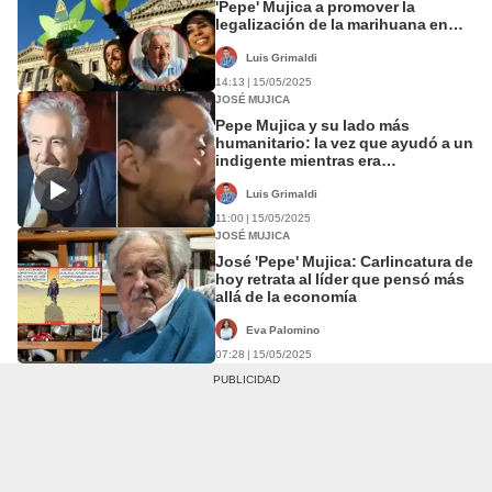
'Pepe' Mujica a promover la
legalización de la marihuana en
Uruguay
Luis Grimaldi
14:13 | 15/05/2025
JOSÉ MUJICA
Pepe Mujica y su lado más
humanitario: la vez que ayudó a un
indigente mientras era
entrevistado en vivo
Luis Grimaldi
11:00 | 15/05/2025
JOSÉ MUJICA
José 'Pepe' Mujica: Carlincatura de
hoy retrata al líder que pensó más
allá de la economía
Eva Palomino
07:28 | 15/05/2025