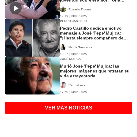
dulce costumbre”
Rosario Ticona
19:19 | 13/05/2025
PEDRO CASTILLO
Pedro Castillo dedica emotivo
mensaje a José 'Pepe' Mujica:
"¡Hasta siempre compañero de
sueños y trincheras!"
Narda Saavedra
18:27 | 13/05/2025
JOSÉ MUJICA
Murió José 'Pepe' Mujica: las
mejores imágenes que retratan su
vida y trayectoria
Renzo Loza
17:50 | 13/05/2025
VER MÁS NOTICIAS