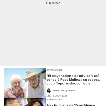
JOSÉ MUJICA
"El mayor acierto de mi vida": así
conoció Pepe Mujica a su esposa
Lucía Topolansky, con quien
decidió no tener hijos
Daniela Magallanes
15:07 | 14/05/2025
JOSÉ MUJICA
Tras la muerte de 'Pepe' Mujica,