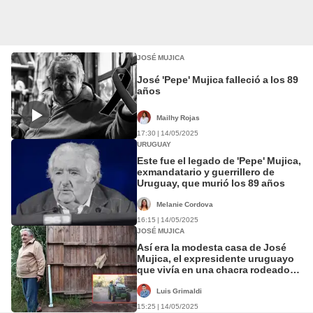
JOSÉ MUJICA
José 'Pepe' Mujica falleció a los 89
años
Mailhy Rojas
17:30 | 14/05/2025
URUGUAY
Este fue el legado de 'Pepe' Mujica,
exmandatario y guerrillero de
Uruguay, que murió los 89 años
Melanie Cordova
16:15 | 14/05/2025
JOSÉ MUJICA
Así era la modesta casa de José
Mujica, el expresidente uruguayo
que vivía en una chacra rodeado
de gallinas, flores y tractores
Luis Grimaldi
15:25 | 14/05/2025