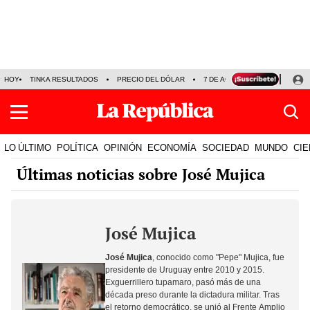
HOY
TINKA RESULTADOS
PRECIO DEL DÓLAR
7 DE AGOSTO
OLLANTA H
LO ÚLTIMO
POLÍTICA
OPINIÓN
ECONOMÍA
SOCIEDAD
MUNDO
CIE
Últimas noticias sobre José Mujica
José Mujica
José Mujica
, conocido como "Pepe" Mujica, fue
presidente de
Uruguay
entre 2010 y 2015.
Exguerrillero tupamaro, pasó más de una
década preso durante la dictadura militar. Tras
el retorno democrático, se unió al Frente Amplio