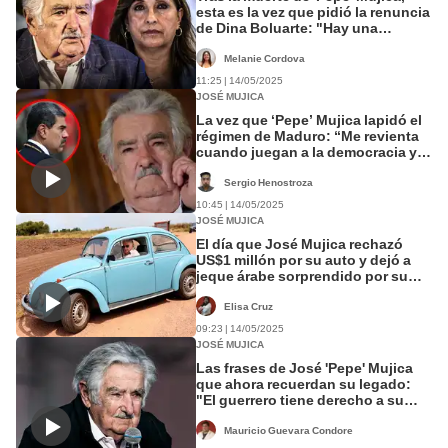
esta es la vez que pidió la renuncia
de Dina Boluarte: "Hay una
inestabilidad latente"
Melanie Cordova
11:25 | 14/05/2025
JOSÉ MUJICA
La vez que ‘Pepe’ Mujica lapidó el
régimen de Maduro: “Me revienta
cuando juegan a la democracia y
hacen elecciones”
Sergio Henostroza
10:45 | 14/05/2025
JOSÉ MUJICA
El día que José Mujica rechazó
US$1 millón por su auto y dejó a
jeque árabe sorprendido por su
humildad: “Mientras viva, estará
en mi galpón”
Elisa Cruz
09:23 | 14/05/2025
JOSÉ MUJICA
Las frases de José 'Pepe' Mujica
que ahora recuerdan su legado:
"El guerrero tiene derecho a su
descanso"
Mauricio Guevara Condore