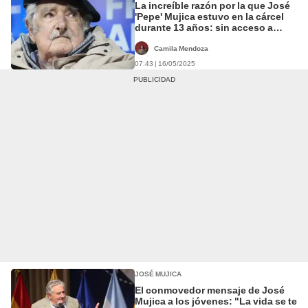
La increíble razón por la que José
'Pepe' Mujica estuvo en la cárcel
durante 13 años: sin acceso a
libros, luz solar o contacto
humano
Camila Mendoza
07:43 | 16/05/2025
JOSÉ MUJICA
El conmovedor mensaje de José
Mujica a los jóvenes: "La vida se te