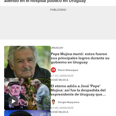
atiendo en el hospital público en Uruguay"
URUGUAY
Pepe Mujica murió: estos fueron
sus principales logros durante su
gobierno en Uruguay
Piero Velasquez
17:10 | 16/05/2025
JOSÉ MUJICA
El eterno adiós a José 'Pepe'
Mujica: así fue la despedida del
expresidente de Uruguay que
pidió ser enterrado con su perrita
Sergio Huayanca
12:08 | 16/05/2025
JOSÉ MUJICA