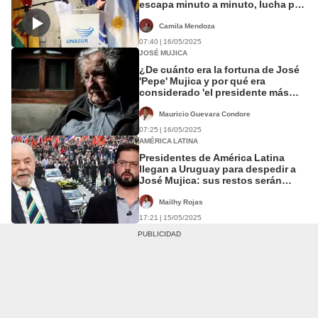
escapa minuto a minuto, lucha por
vivirla"
Camila Mendoza
07:40 | 16/05/2025
JOSÉ MUJICA
¿De cuánto era la fortuna de José
'Pepe' Mujica y por qué era
considerado 'el presidente más
pobre del mundo'?
Mauricio Guevara Condore
07:25 | 16/05/2025
AMÉRICA LATINA
Presidentes de América Latina
llegan a Uruguay para despedir a
José Mujica: sus restos serán
cremados este viernes
Mailhy Rojas
17:21 | 15/05/2025