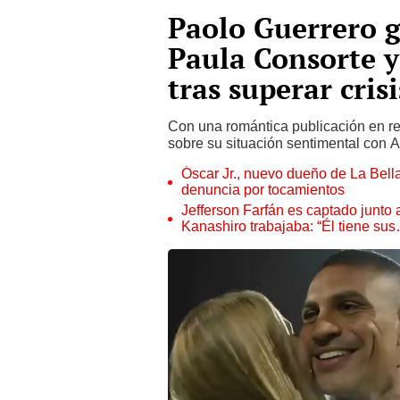
Paolo Guerrero g
Paula Consorte y
tras superar cris
Con una romántica publicación en r
sobre su situación sentimental con 
Óscar Jr., nuevo dueño de La Bell
denuncia por tocamientos
Jefferson Farfán es captado junto
Kanashiro trabajaba: “Él tiene su