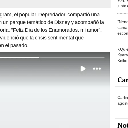
junto
rumor
tagram, el popular 'Depredador' compartió una
a en un parque temático de Disney y acompañó la
“Nena
cama”
ria. “Feliz Día de los Enamorados, mi amor”,
escon
 evidenció que la crisis sentimental que
los E
n el pasado.
¿Quié
Kyara 
Keiko 
contra
Car
Carlin
agost
No