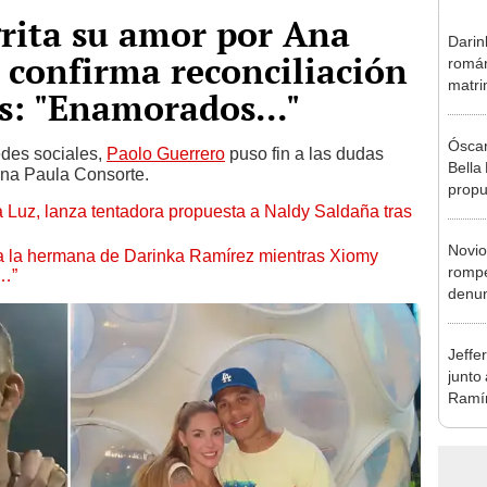
rita su amor por Ana
Darin
 confirma reconciliación
román
matri
is: "Enamorados..."
hija: 
y muc
Óscar
edes sociales,
Paolo Guerrero
puso fin a las dudas
Bella
Ana Paula Consorte.
propu
a Luz, lanza tentadora propuesta a Naldy Saldaña tras
tras 
tocam
Novio
tipo d
 a la hermana de Darinka Ramírez mientras Xiomy
rompe
s…”
denun
La Be
apoy
Jeffe
junto
Ramír
Kanas
sus…