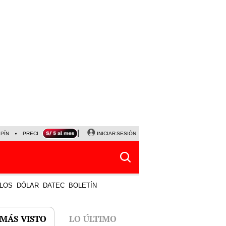
LPÍN
PRECIO DEL DÓLAR
CORTE DE LUZ
INICIAR SESIÓN
VIERNES 7 DE AGOSTO
ALBER
LOS
DÓLAR
DATEC
BOLETÍN
 MÁS VISTO
LO ÚLTIMO