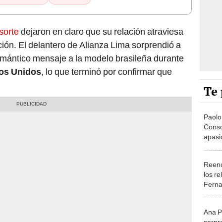
sorte
dejaron en claro que su relación atraviesa
ón. El delantero de Alianza Lima sorprendió a
omántico mensaje a la modelo brasileña durante
os Unidos
, lo que terminó por confirmar que
Te 
Paolo
Conso
apasi
anunc
atrás
Reenc
los r
Fern
Ana P
sorpr