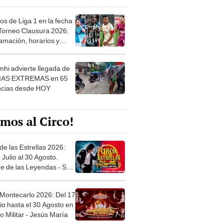
os de Liga 1 en la fecha
 Torneo Clausura 2026:
amación, horarios y
 ver
hi advierte llegada de
IAS EXTREMAS en 65
ncias desde HOY
mos al Circo!
de las Estrellas 2026:
 Julio al 30 Agosto.
e de las Leyendas - San
l
 Montecarlo 2026: Del 17
io hasta el 30 Agosto en
o Militar - Jesús María