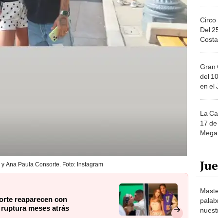
Circo
Del 2
Costa
Gran 
del 10
en el
La Ca
17 de 
Mega 
Ju
 y Ana Paula Consorte. Foto: Instagram
Maste
orte reaparecen con
palab
 ruptura meses atrás
nuest