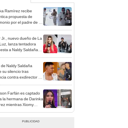
ka Ramírez recibe
tica propuesta de
1
monio por el padre de su
"Entre nervios, lágrimas
hísima felicidad"
 Jr., nuevo dueño de La
 Luz, lanza tentadora
2
esta a Naldy Saldaña
denuncia por
ientos: “Va a haber otro
 de Naldy Saldaña
e ley”
 su silencio tras
3
cia contra exdirector de
lla Luz: "Tiene todo mi
o"
rson Farfán es captado
 a la hermana de Darinka
4
ez mientras Xiomy
hiro trabajaba: “Él tiene
”