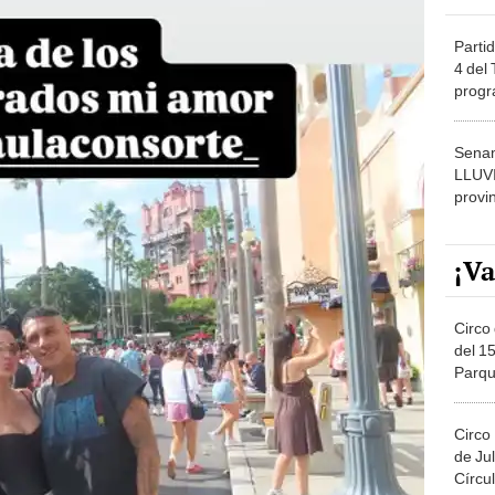
Partid
4 del
progr
dónde
Senam
LLUV
provi
¡Va
Circo 
del 15
Parqu
Migue
Circo
de Jul
Círcul