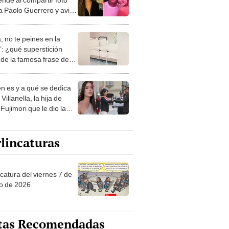
 a Paolo Guerrero y aviva
es de reconciliación
, no te peines en la
: ¿qué superstición
de la famosa frase de
nanitos Verdes?
n es y a qué se dedica
Villanella, la hija de
Fujimori que le dio la
 a nivel nacional?
lincaturas
catura del viernes 7 de
o de 2026
tas Recomendadas