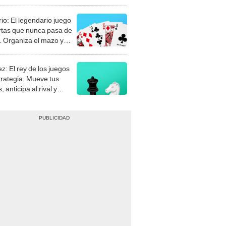
rio: El legendario juego
rtas que nunca pasa de
 Organiza el mazo y
stra tu habilidad.
z: El rey de los juegos
trategia. Mueve tus
, anticipa al rival y
gue el jaque mate.