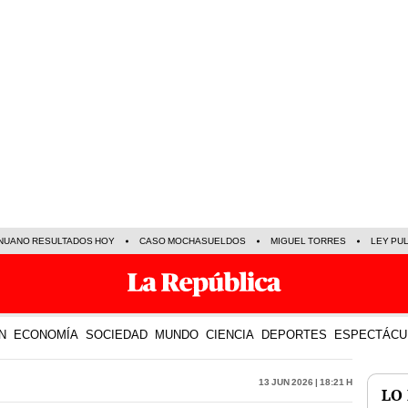
NUANO RESULTADOS HOY
CASO MOCHASUELDOS
MIGUEL TORRES
LEY PU
N
ECONOMÍA
SOCIEDAD
MUNDO
CIENCIA
DEPORTES
ESPECTÁCU
13 Jun 2026 | 18:21 h
LO