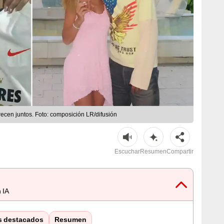
ecen juntos. Foto: composición LR/difusión
Escuchar
Resumen
Compartir
 IA
s destacados
Resumen