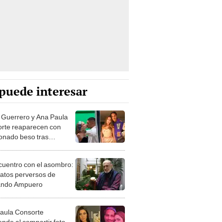
puede interesar
 Guerrero y Ana Paula
rte reaparecen con
onado beso tras
iar su ruptura meses
uentro con el asombro:
elatos perversos de
ando Ampuero
aula Consorte
ende al compartir foto