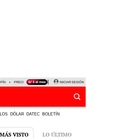
LPÍN
PRECIO DEL DÓLAR
CORTE DE LUZ
INICIAR SESIÓN
VIERNES 7 DE AGOSTO
ALBER
LOS
DÓLAR
DATEC
BOLETÍN
 MÁS VISTO
LO ÚLTIMO