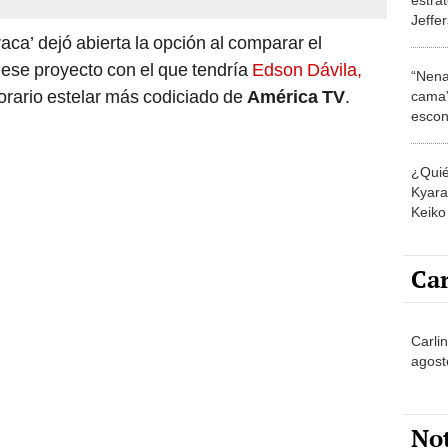
Jeffe
cobra
rraca’ dejó abierta la opción al comparar el
es a b
ese proyecto con el que tendría
Edson Dávila,
“Nena
horario estelar más codiciado de
América TV
.
cama”
escon
los E
¿Quié
Kyara 
Keiko 
contra
Car
Carlin
agost
No