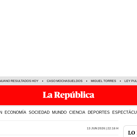
NUANO RESULTADOS HOY
CASO MOCHASUELDOS
MIGUEL TORRES
LEY PU
N
ECONOMÍA
SOCIEDAD
MUNDO
CIENCIA
DEPORTES
ESPECTÁCU
13 Jun 2026 | 22:16 h
LO