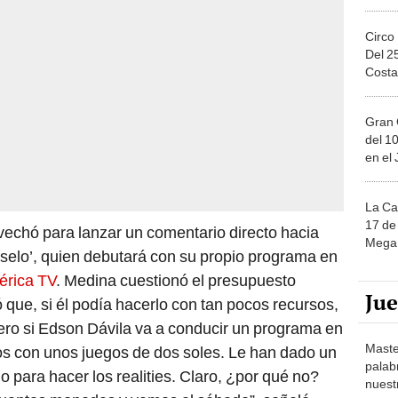
Circo
Del 2
Costa
Gran 
del 10
en el
La Ca
17 de 
ovechó para lanzar un comentario directo hacia
Mega 
selo’, quien debutará con su propio programa en
érica TV
. Medina cuestionó el presupuesto
Ju
 que, si él podía hacerlo con tan pocos recursos,
Pero si Edson Dávila va a conducir un programa en
Maste
dos con unos juegos de dos soles. Le han dado un
palab
 para hacer los realities. Claro, ¿por qué no?
nuest