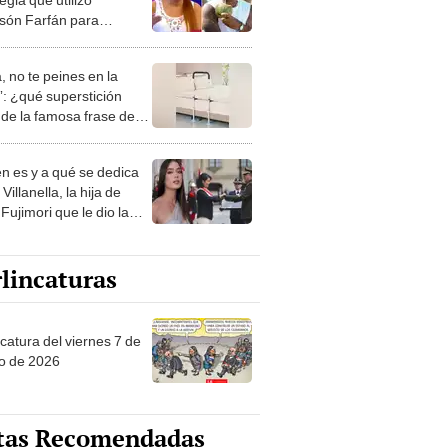
rsón Farfán para
rle S/350.000: "Cuando
eneficio de él..."
, no te peines en la
: ¿qué superstición
de la famosa frase de
nanitos Verdes?
n es y a qué se dedica
Villanella, la hija de
Fujimori que le dio la
 a nivel nacional?
lincaturas
catura del viernes 7 de
o de 2026
tas Recomendadas