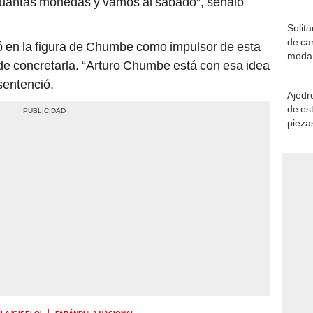
cuantas monedas y vamos al sábado”, señaló
Solita
de ca
ió en la figura de Chumbe como impulsor de esta
moda.
d de concretarla. “Arturo Chumbe está con esa idea
demue
sentenció.
Ajedre
de es
piezas
consi
LA 'GISELO'
FARÁNDULA NACIONAL