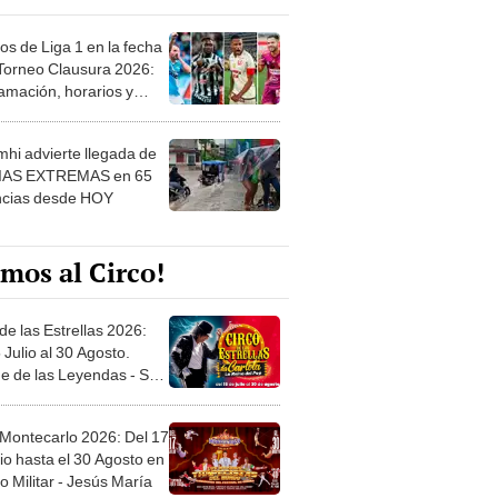
os de Liga 1 en la fecha
 Torneo Clausura 2026:
amación, horarios y
 ver
hi advierte llegada de
IAS EXTREMAS en 65
ncias desde HOY
mos al Circo!
de las Estrellas 2026:
 Julio al 30 Agosto.
e de las Leyendas - San
l
 Montecarlo 2026: Del 17
io hasta el 30 Agosto en
o Militar - Jesús María