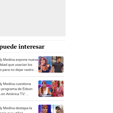
puede interesar
y Medina expone nueva
idad que usarían los
es para no dejar rastro:
o ha contado un dueño
hotel"
y Medina cuestiona
 programa de Edson
a en América TV:
vía no le ha ganado
a nadie”
y Medina destapa la
egia que utilizó