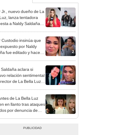
 Jr., nuevo dueño de La
 Luz, lanza tentadora
1
esta a Naldy Saldaña
denuncia por
ientos: “Va a haber otro
 Custodio insinúa que
e ley”
 expuesto por Naldy
2
ña fue editado y hace
e advertencia: “Lo
inara la justicia”
 Saldaña aclara si
vo relación sentimental
3
irector de La Bella Luz
denunciarlo por
ientos: “Me parece muy
ntes de La Bella Luz
n en llanto tras ataques
4
idos por denuncia de
 Saldaña: “Paren, por
”