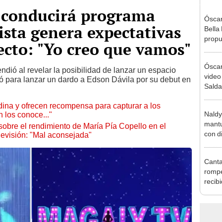
 conducirá programa
Óscar
ista genera expectativas
Bella
propu
ecto: "Yo creo que vamos"
tras 
tocam
Óscar
tipo d
ndió al revelar la posibilidad de lanzar un espacio
video
 para lanzar un dardo a Edson Dávila por su debut en
Salda
fuert
ina y ofrecen recompensa para capturar a los
determ
Naldy
 los conoce..."
mantu
obre el rendimiento de María Pía Copello en el
con d
elevisión: "Mal aconsejada"
tras 
tocam
Canta
bajo”
rompe
recib
Naldy
favor