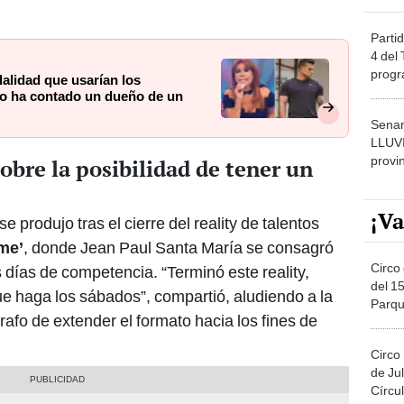
Partid
4 del
progr
lidad que usarían los
dónde
 lo ha contado un dueño de un
Senam
LLUV
provi
bre la posibilidad de tener un
¡Va
 produjo tras el cierre del reality de talentos
rme’
, donde Jean Paul Santa María se consagró
Circo 
días de competencia. “Terminó este reality,
del 15
 haga los sábados”, compartió, aludiendo a la
Parqu
afo de extender el formato hacia los fines de
Migue
Circo
de Jul
Círcul