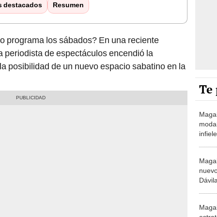
s destacados
Resumen
io programa los sábados? En una reciente
la periodista de espectáculos encendió la
r la posibilidad de un nuevo espacio sabatino en la
Te 
Magal
modal
infiel
"Me l
de un 
Magal
nuevo
Dávil
"Toda
nada 
Magal
estrat