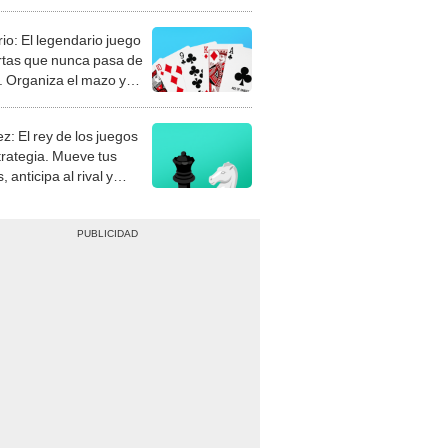
rio: El legendario juego
rtas que nunca pasa de
 Organiza el mazo y
stra tu habilidad.
z: El rey de los juegos
trategia. Mueve tus
, anticipa al rival y
gue el jaque mate.