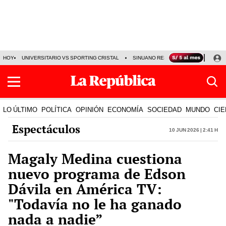
HOY
UNIVERSITARIO VS SPORTING CRISTAL
SINUANO RESULTADOS HOY
CA
LO ÚLTIMO
POLÍTICA
OPINIÓN
ECONOMÍA
SOCIEDAD
MUNDO
CIE
Espectáculos
10 Jun 2026 | 2:41 h
Magaly Medina cuestiona
nuevo programa de Edson
Dávila en América TV:
"Todavía no le ha ganado
nada a nadie”