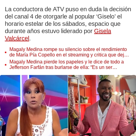
La conductora de ATV puso en duda la decisión
del canal 4 de otorgarle al popular ‘Giselo’ el
horario estelar de los sábados, espacio que
durante años estuvo liderado por
Gisela
Valcárcel
.
Magaly Medina rompe su silencio sobre el rendimiento
de María Pía Copello en el streaming y critica que dejara
la televisión: "Mal aconsejada"
Magaly Medina pierde los papeles y le dice de todo a
Jefferson Farfán tras burlarse de ella: “Es un ser
despreciable”