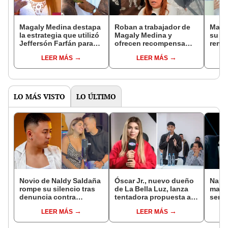
Magaly Medina destapa
Roban a trabajador de
Maga
la estrategia que utilizó
Magaly Medina y
su si
Jeffersón Farfán para
ofrecen recompensa
rendi
cobrarle S/350.000:
para capturar a los
Pía C
LEER MÁS
LEER MÁS
"Cuando es a beneficio
presuntos
strea
de él..."
delincuentes: "Si
dejar
alguien los conoce..."
"Mal
LO MÁS VISTO
LO ÚLTIMO
Novio de Naldy Saldaña
Óscar Jr., nuevo dueño
Naldy
rompe su silencio tras
de La Bella Luz, lanza
mant
denuncia contra
tentadora propuesta a
senti
exdirector de La Bella
Naldy Saldaña tras
de La
LEER MÁS
LEER MÁS
Luz: "Tiene todo mi
denuncia por
denun
apoyo"
tocamientos: “Va a
toca